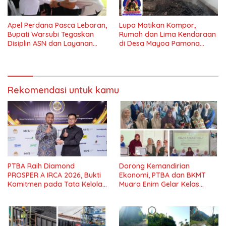
Apel Perdana Pasca Lebaran,
Lupa Matikan Kompor,
Bupati Warsubi Tegaskan
Rumah dan Lima Kendaraan
Disiplin ASN dan Layanan
di Desa Mayoa Pamona
Tanpa Henti
Selatan Hangus Terbakar
Rekomendasi untuk kamu
PTBA Raih Diamond
Dorong Kemandirian
PROSPER A IRCA 2026, Bukti
Ekonomi, PTBA dan BKMT
Komitmen pada Tata Kelola
Muara Enim Gelar Kelas
dan Kepatuhan*
Kreasi Vol.7*