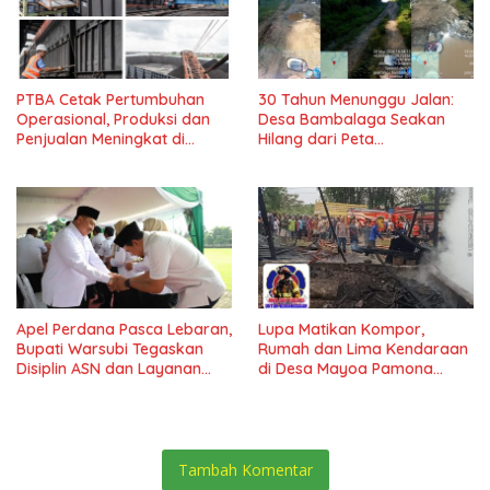
PTBA Cetak Pertumbuhan
30 Tahun Menunggu Jalan:
Operasional, Produksi dan
Desa Bambalaga Seakan
Penjualan Meningkat di
Hilang dari Peta
Tengah Dinamika Harga
Pembangunan Tolitoli
Global 2025*
Apel Perdana Pasca Lebaran,
Lupa Matikan Kompor,
Bupati Warsubi Tegaskan
Rumah dan Lima Kendaraan
Disiplin ASN dan Layanan
di Desa Mayoa Pamona
Tanpa Henti
Selatan Hangus Terbakar
Tambah Komentar