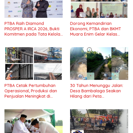
PTBA Raih Diamond
Dorong Kemandirian
PROSPER A IRCA 2026, Bukti
Ekonomi, PTBA dan BKMT
Komitmen pada Tata Kelola
Muara Enim Gelar Kelas
dan Kepatuhan*
Kreasi Vol.7*
PTBA Cetak Pertumbuhan
30 Tahun Menunggu Jalan:
Operasional, Produksi dan
Desa Bambalaga Seakan
Penjualan Meningkat di
Hilang dari Peta
Tengah Dinamika Harga
Pembangunan Tolitoli
Global 2025*