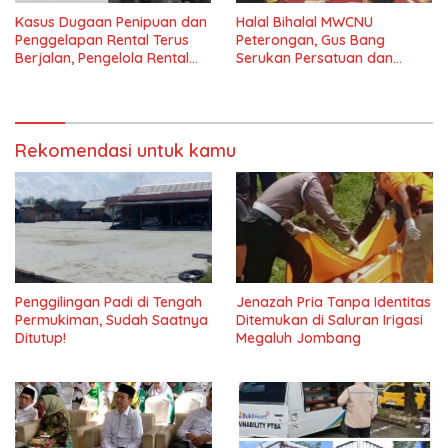
Kasus Dugaan Penipuan dan
Halal Bihalal MWCNU
Penggelapan Rental Terus
Peterongan, Gus Bang
Berjalan, Pengelola Rental
Serukan Persatuan dan
Berharap Pelaku Segera
Keikhlasan Nahdliyin
Tertangkap
Rekomendasi untuk kamu
Penggilingan Padi di Tengah
Jenazah Pria Tanpa Identitas
Permukiman, Sudah Saatnya
Ditemukan di Saluran Irigasi
Ditutup!
Megaluh Jombang