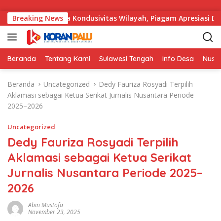
Langsung ke konten
sil Menjaga Kondusivitas Wilayah, Piagam Apresiasi Diserahka
Breaking News
Beranda
Tentang Kami
Sulawesi Tengah
Info Desa
Nusa
Beranda
Uncategorized
Dedy Fauriza Rosyadi Terpilih
Aklamasi sebagai Ketua Serikat Jurnalis Nusantara Periode
2025–2026
Uncategorized
Dedy Fauriza Rosyadi Terpilih
Aklamasi sebagai Ketua Serikat
Jurnalis Nusantara Periode 2025–
2026
Abin Mustofa
November 23, 2025