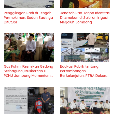
Penggilingan Padi di Tengah
Jenazah Pria Tanpa Identitas
Permukiman, Sudah Saatnya
Ditemukan di Saluran Irigasi
Ditutup!
Megaluh Jombang
Gus Fahmi Resmikan Gedung
Edukasi Publik tentang
Serbaguna, Muskercab II
Pertambangan
PCNU Jombang Momentum
Berkelanjutan, PTBA Dukung
Perkuat Kemandirian Umat
Film Dokumenter “The Mind
Journey”*