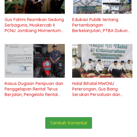
Gus Fahmi Resmikan Gedung
Edukasi Publik tentang
Serbaguna, Muskercab II
Pertambangan
PCNU Jombang Momentum
Berkelanjutan, PTBA Dukung
Perkuat Kemandirian Umat
Film Dokumenter “The Mind
Journey”*
Kasus Dugaan Penipuan dan
Halal Bihalal MWCNU
Penggelapan Rental Terus
Peterongan, Gus Bang
Berjalan, Pengelola Rental
Serukan Persatuan dan
Berharap Pelaku Segera
Keikhlasan Nahdliyin
Tertangkap
Tambah Komentar