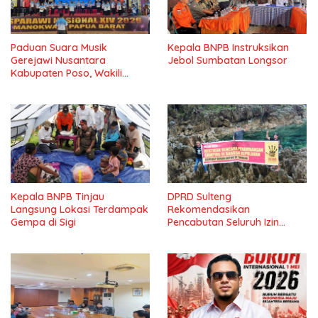
Paduan Suara Musik
Kepala BNPB Instruksikan
Gerejawi Nusantara
Jebol Sumbatan Longsor
Kabupaten Poso, Wakili
Sulteng di PESPARAWI
Nasional XIV Manokwari
Kepala BNPB Tinjau
DPRD Sulteng
Langsung Lokasi Terdampak
Rekomendasikan
Gempa di Sigi
Pencabutan Seluruh Izin
Tambang Batu Gamping di
Banggai Kepulauan