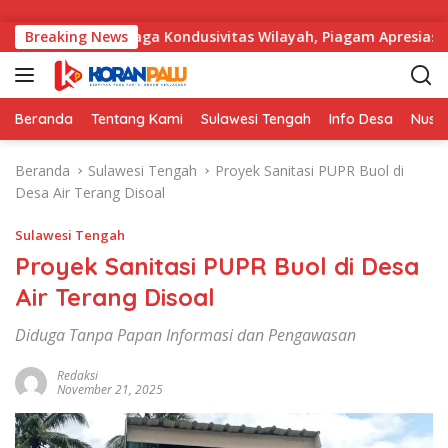
Langsung ke konten
rhasil Menjaga Kondusivitas Wilayah, Piagam Apresiasi Disera
Breaking News
Beranda
Tentang Kami
Sulawesi Tengah
Info Desa
Nusa
Beranda
Sulawesi Tengah
Proyek Sanitasi PUPR Buol di
Desa Air Terang Disoal
Sulawesi Tengah
Proyek Sanitasi PUPR Buol di Desa
Air Terang Disoal
Diduga Tanpa Papan Informasi dan Pengawasan
Redaksi
November 21, 2025