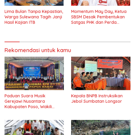
Lima Bulan Tanpa Kepastian,
Momentum May Day, Ketua
Warga Sulewana Tagih Janji
SBSM Desak Pembentukan
Hasil Kajian ITB
Satgas PHK dan Perda
Kesejahteraan Buruh di Poso
Rekomendasi untuk kamu
Paduan Suara Musik
Kepala BNPB Instruksikan
Gerejawi Nusantara
Jebol Sumbatan Longsor
Kabupaten Poso, Wakili
Sulteng di PESPARAWI
Nasional XIV Manokwari