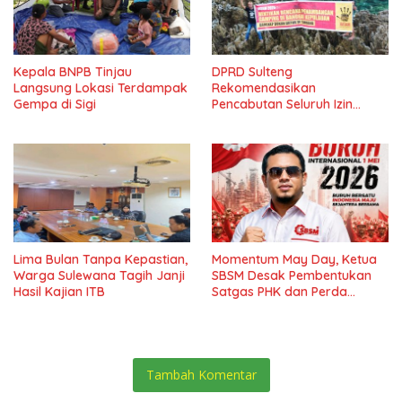
Kepala BNPB Tinjau
DPRD Sulteng
Langsung Lokasi Terdampak
Rekomendasikan
Gempa di Sigi
Pencabutan Seluruh Izin
Tambang Batu Gamping di
Banggai Kepulauan
Lima Bulan Tanpa Kepastian,
Momentum May Day, Ketua
Warga Sulewana Tagih Janji
SBSM Desak Pembentukan
Hasil Kajian ITB
Satgas PHK dan Perda
Kesejahteraan Buruh di Poso
Tambah Komentar