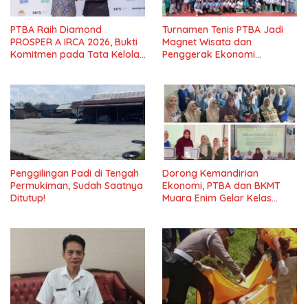
PTBA Raih Diamond
Turnamen Tenis PTBA Jadi
PROSPER A IRCA 2026, Bukti
Magnet Wisata dan
Komitmen pada Tata Kelola
Penggerak Ekonomi
dan Kepatuhan*
Sawahlunto*
Penggilingan Padi di Tengah
Dorong Kemandirian
Permukiman, Sudah Saatnya
Ekonomi, PTBA dan BKMT
Ditutup!
Muara Enim Gelar Kelas
Kreasi Vol.7*