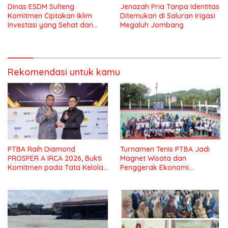
Dinas ESDM Sulteng
Jenazah Pria Tanpa Identitas
Komitmen Ciptakan Iklim
Ditemukan di Saluran Irigasi
Investasi yang Sehat dan
Megaluh Jombang
Transparan
Rekomendasi untuk kamu
PTBA Raih Diamond
Turnamen Tenis PTBA Jadi
PROSPER A IRCA 2026, Bukti
Magnet Wisata dan
Komitmen pada Tata Kelola
Penggerak Ekonomi
dan Kepatuhan*
Sawahlunto*