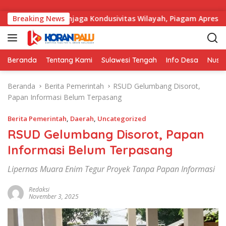
Langsung ke konten
Berhasil Menjaga Kondusivitas Wilayah, Piagam Apresiasi Dise
Breaking News
Beranda
Tentang Kami
Sulawesi Tengah
Info Desa
Nusa
Beranda
Berita Pemerintah
RSUD Gelumbang Disorot,
Papan Informasi Belum Terpasang
Berita Pemerintah
,
Daerah
,
Uncategorized
RSUD Gelumbang Disorot, Papan
Informasi Belum Terpasang
Lipernas Muara Enim Tegur Proyek Tanpa Papan Informasi
Redaksi
November 3, 2025