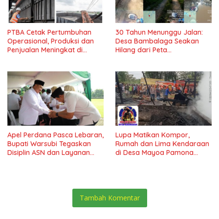
PTBA Cetak Pertumbuhan
30 Tahun Menunggu Jalan:
Operasional, Produksi dan
Desa Bambalaga Seakan
Penjualan Meningkat di
Hilang dari Peta
Tengah Dinamika Harga
Pembangunan Tolitoli
Global 2025*
Apel Perdana Pasca Lebaran,
Lupa Matikan Kompor,
Bupati Warsubi Tegaskan
Rumah dan Lima Kendaraan
Disiplin ASN dan Layanan
di Desa Mayoa Pamona
Tanpa Henti
Selatan Hangus Terbakar
Tambah Komentar