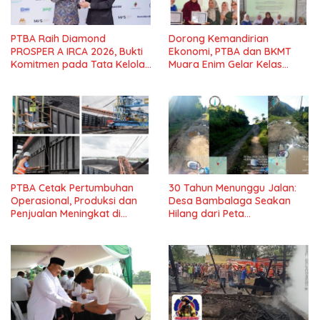
PTBA Raih Diamond
Dorong Kemandirian
PROSPER A IRCA 2026, Bukti
Ekonomi, PTBA dan BKMT
Komitmen pada Tata Kelola
Muara Enim Gelar Kelas
dan Kepatuhan*
Kreasi Vol.7*
PTBA Cetak Pertumbuhan
30 Tahun Menunggu Jalan:
Operasional, Produksi dan
Desa Bambalaga Seakan
Penjualan Meningkat di
Hilang dari Peta
Tengah Dinamika Harga
Pembangunan Tolitoli
Global 2025*