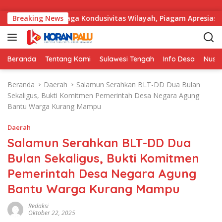
Langsung ke konten
asil Menjaga Kondusivitas Wilayah, Piagam Apresiasi Diserahk
Breaking News
Beranda
Tentang Kami
Sulawesi Tengah
Info Desa
Nusa
Beranda
Daerah
Salamun Serahkan BLT-DD Dua Bulan
Sekaligus, Bukti Komitmen Pemerintah Desa Negara Agung
Bantu Warga Kurang Mampu
Daerah
Salamun Serahkan BLT-DD Dua
Bulan Sekaligus, Bukti Komitmen
Pemerintah Desa Negara Agung
Bantu Warga Kurang Mampu
Redaksi
Oktober 22, 2025