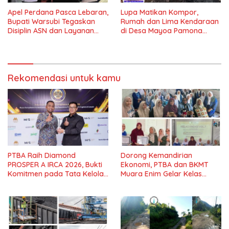
Apel Perdana Pasca Lebaran,
Lupa Matikan Kompor,
Bupati Warsubi Tegaskan
Rumah dan Lima Kendaraan
Disiplin ASN dan Layanan
di Desa Mayoa Pamona
Tanpa Henti
Selatan Hangus Terbakar
Rekomendasi untuk kamu
PTBA Raih Diamond
Dorong Kemandirian
PROSPER A IRCA 2026, Bukti
Ekonomi, PTBA dan BKMT
Komitmen pada Tata Kelola
Muara Enim Gelar Kelas
dan Kepatuhan*
Kreasi Vol.7*