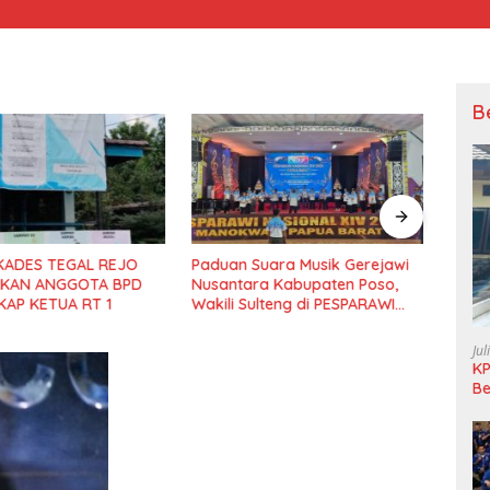
B
uara Musik Gerejawi
Kepala BNPB Instruksikan
Kepa
ra Kabupaten Poso,
Jebol Sumbatan Longsor
Loka
ulteng di PESPARAWI
Sigi
 XIV Manokwari
Jul
KP
Be
Pi
L