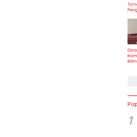
Turn
Peng
Dina
Kom
Ikli
Seha
Pop
1