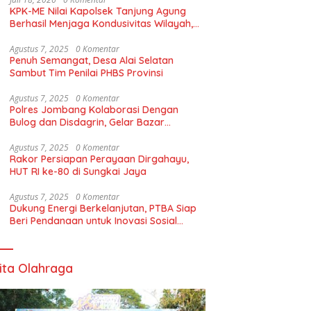
KPK-ME Nilai Kapolsek Tanjung Agung
Berhasil Menjaga Kondusivitas Wilayah,
Piagam Apresiasi Diserahkan Secara
Langsung
Agustus 7, 2025
0 Komentar
Penuh Semangat, Desa Alai Selatan
Sambut Tim Penilai PHBS Provinsi
Agustus 7, 2025
0 Komentar
Polres Jombang Kolaborasi Dengan
Bulog dan Disdagrin, Gelar Bazar
Gerakan Pangan Murah Untuk Masyaraka
Agustus 7, 2025
0 Komentar
Rakor Persiapan Perayaan Dirgahayu,
HUT RI ke-80 di Sungkai Jaya
Agustus 7, 2025
0 Komentar
Dukung Energi Berkelanjutan, PTBA Siap
Beri Pendanaan untuk Inovasi Sosial
Berbasis Komunitas*
ita Olahraga