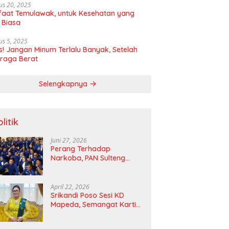
us 20, 2025
aat Temulawak, untuk Kesehatan yang
 Biasa
us 5, 2025
! Jangan Minum Terlalu Banyak, Setelah
raga Berat
Selengkapnya
litik
Juni 27, 2026
Perang Terhadap
Narkoba, PAN Sulteng
Bakal Tes Urine Seluruh
Anggota DPRD dan Ketua
DPD
April 22, 2026
Srikandi Poso Sesi KD
Mapeda, Semangat Kartini
Merawat Pelita Emansipasi