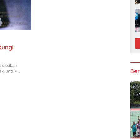
dungi
truksikan
Ber
sek, untuk…