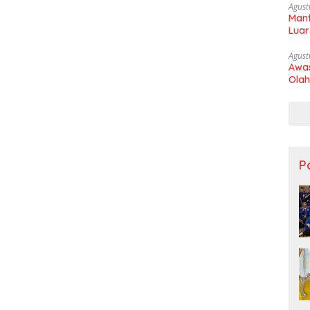
Agust
Manf
Luar
Agust
Awas
Olah
Po