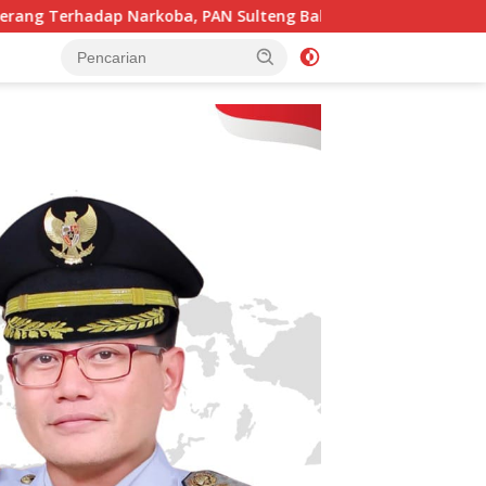
koba, PAN Sulteng Bakal Tes Urine Seluruh Anggota DPRD dan