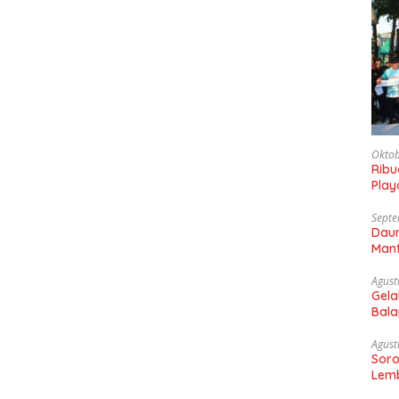
Oktob
Rib
Play
Gaun
Septe
Daun
Manf
Agust
Gela
Bala
Sam
Agust
Soro
Lemb