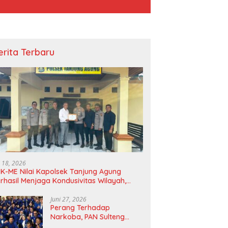
erita Terbaru
la BNPB Tinjau Langsung
Tebar Kebahagiaan Idul Adha,
S
si Terdampak Gempa di
PTBA Salurkan 300 Hewan
B
Kurban di Berbagai Wilayah
Lo
Operasional*
i 18, 2026
K-ME Nilai Kapolsek Tanjung Agung
rhasil Menjaga Kondusivitas Wilayah,
agam Apresiasi Diserahkan Secara
angsung
Juni 27, 2026
Perang Terhadap
Narkoba, PAN Sulteng
Bakal Tes Urine Seluruh