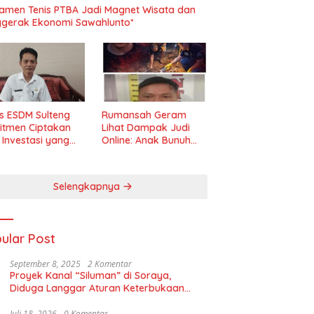
amen Tenis PTBA Jadi Magnet Wisata dan
gerak Ekonomi Sawahlunto*
s ESDM Sulteng
Rumansah Geram
itmen Ciptakan
Lihat Dampak Judi
m Investasi yang
Online: Anak Bunuh
t dan Transparan
Ibu, Pemerintah
Diminta Tindak Tegas!
Selengkapnya
ular Post
September 8, 2025
2 Komentar
Proyek Kanal “Siluman” di Soraya,
Diduga Langgar Aturan Keterbukaan
Informasi
Juli 18, 2026
0 Komentar