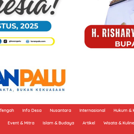
 Tengah
Info Desa
Nusantara
Internasional
Hukum & K
Event & Mitra
Islam & Budaya
Artikel
Wisata & Kulin