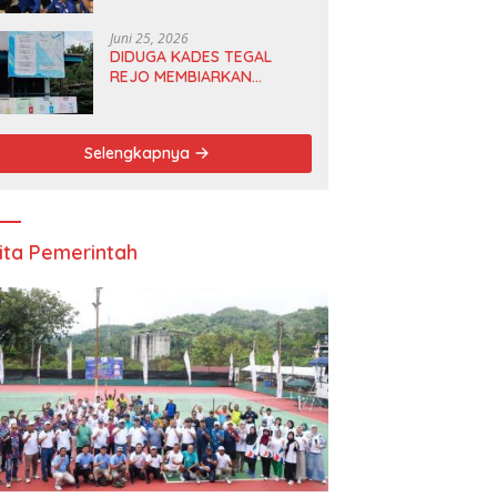
Anggota DPRD dan Ketua
DPD
Juni 25, 2026
DIDUGA KADES TEGAL
REJO MEMBIARKAN
ANGGOTA BPD
MERANGKAP KETUA RT 1
Selengkapnya
ita Pemerintah