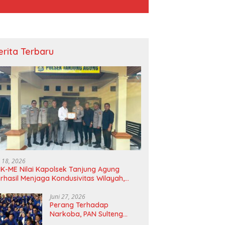
erita Terbaru
pala BNPB Tinjau Langsung
Tebar Kebahagiaan Idul Adha,
kasi Terdampak Gempa di
PTBA Salurkan 300 Hewan
i
Kurban di Berbagai Wilayah
Operasional*
i 18, 2026
K-ME Nilai Kapolsek Tanjung Agung
rhasil Menjaga Kondusivitas Wilayah,
agam Apresiasi Diserahkan Secara
angsung
Juni 27, 2026
Perang Terhadap
Narkoba, PAN Sulteng
Bakal Tes Urine Seluruh