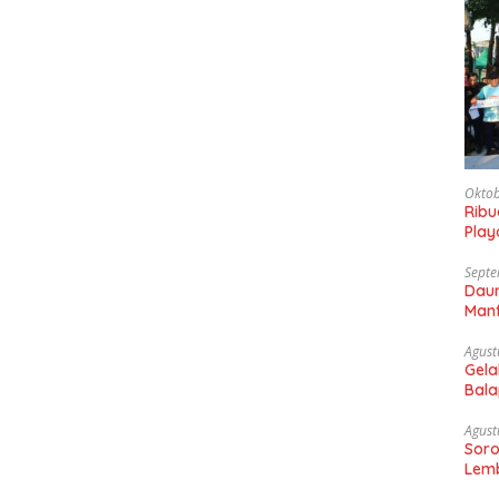
Oktob
Rib
Play
Gaun
Septe
Daun
Manf
Agust
Gela
Bala
Sam
Agust
Soro
Lemb