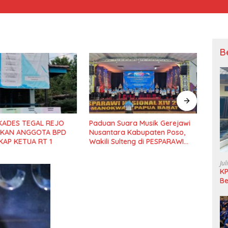
B
n Suara Musik Gerejawi
Kepala BNPB Instruksikan
Ke
tara Kabupaten Poso,
Jebol Sumbatan Longsor
Lo
 Sulteng di PESPARAWI
Sig
nal XIV Manokwari
Jul
KP
Be
Pi
L