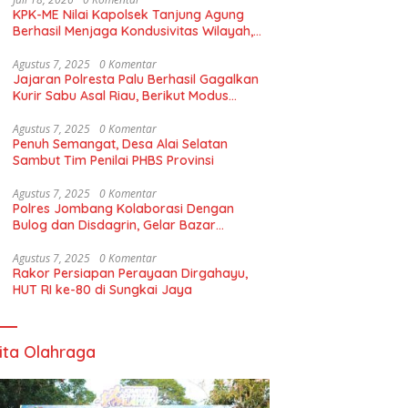
KPK-ME Nilai Kapolsek Tanjung Agung
Berhasil Menjaga Kondusivitas Wilayah,
Piagam Apresiasi Diserahkan Secara
Langsung
Agustus 7, 2025
0 Komentar
Jajaran Polresta Palu Berhasil Gagalkan
Kurir Sabu Asal Riau, Berikut Modus
Pelaku
Agustus 7, 2025
0 Komentar
Penuh Semangat, Desa Alai Selatan
Sambut Tim Penilai PHBS Provinsi
Agustus 7, 2025
0 Komentar
Polres Jombang Kolaborasi Dengan
Bulog dan Disdagrin, Gelar Bazar
Gerakan Pangan Murah Untuk Masyaraka
Agustus 7, 2025
0 Komentar
Rakor Persiapan Perayaan Dirgahayu,
HUT RI ke-80 di Sungkai Jaya
ita Olahraga