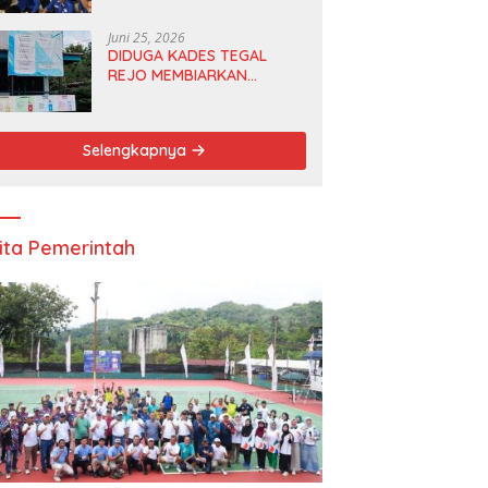
Anggota DPRD dan Ketua
DPD
Juni 25, 2026
DIDUGA KADES TEGAL
REJO MEMBIARKAN
ANGGOTA BPD
MERANGKAP KETUA RT 1
Selengkapnya
ita Pemerintah