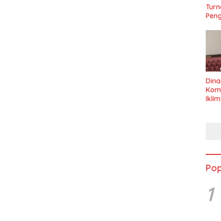
Turn
Peng
Dina
Kom
Ikli
Seha
Pop
1