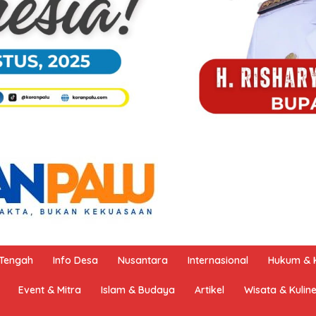
 Tengah
Info Desa
Nusantara
Internasional
Hukum & K
Event & Mitra
Islam & Budaya
Artikel
Wisata & Kulin