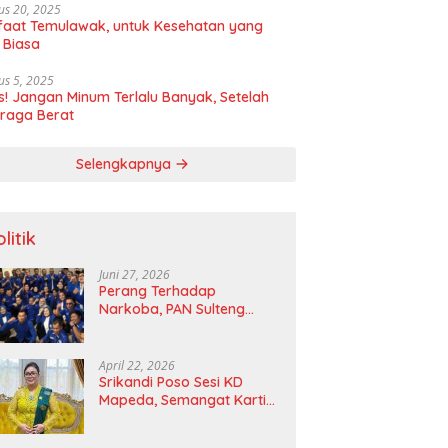
us 20, 2025
aat Temulawak, untuk Kesehatan yang
 Biasa
us 5, 2025
! Jangan Minum Terlalu Banyak, Setelah
raga Berat
Selengkapnya
litik
Juni 27, 2026
Perang Terhadap
Narkoba, PAN Sulteng
Bakal Tes Urine Seluruh
Anggota DPRD dan Ketua
DPD
April 22, 2026
Srikandi Poso Sesi KD
Mapeda, Semangat Kartini
Merawat Pelita Emansipasi