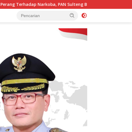
arkoba, PAN Sulteng Bakal Tes Urine Seluruh Anggota DPRD d