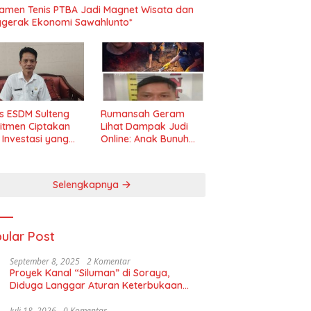
amen Tenis PTBA Jadi Magnet Wisata dan
gerak Ekonomi Sawahlunto*
s ESDM Sulteng
Rumansah Geram
itmen Ciptakan
Lihat Dampak Judi
m Investasi yang
Online: Anak Bunuh
t dan Transparan
Ibu, Pemerintah
Diminta Tindak Tegas!
Selengkapnya
ular Post
September 8, 2025
2 Komentar
Proyek Kanal “Siluman” di Soraya,
Diduga Langgar Aturan Keterbukaan
Informasi
Juli 18, 2026
0 Komentar