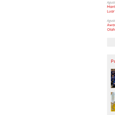
Agust
Manf
Luar
Agust
Awas
Olah
Po