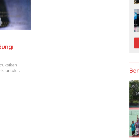
dungi
truksikan
Ber
sek, untuk…