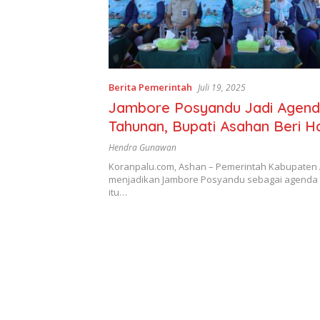
Berita Pemerintah
Juli 19, 2025
Jambore Posyandu Jadi Agen
Tahunan, Bupati Asahan Beri H
Umrah untuk Kader Terbaik
Hendra Gunawan
Koranpalu.com, Ashan – Pemerintah Kabupaten
menjadikan Jambore Posyandu sebagai agenda 
itu…