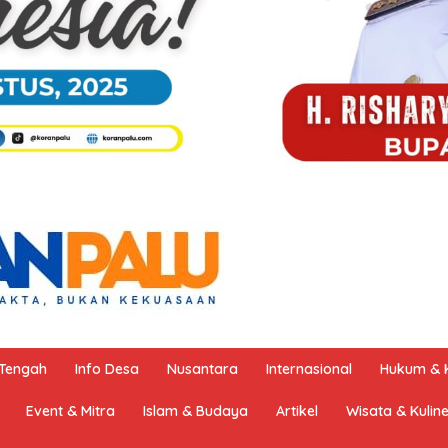
 Tengah
Info Desa
Nusantara
Internasional
Hukum & K
Event & Mitra
Islam & Budaya
Artikel
Wisata & Kulin