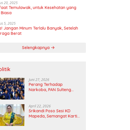
us 20, 2025
aat Temulawak, untuk Kesehatan yang
 Biasa
us 5, 2025
! Jangan Minum Terlalu Banyak, Setelah
raga Berat
Selengkapnya
litik
Juni 27, 2026
Perang Terhadap
Narkoba, PAN Sulteng
Bakal Tes Urine Seluruh
Anggota DPRD dan Ketua
DPD
April 22, 2026
Srikandi Poso Sesi KD
Mapeda, Semangat Kartini
Merawat Pelita Emansipasi