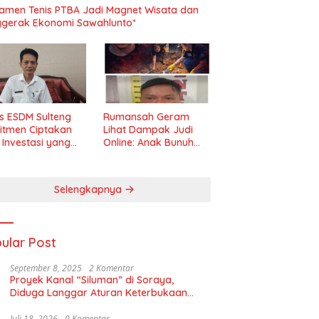
amen Tenis PTBA Jadi Magnet Wisata dan
gerak Ekonomi Sawahlunto*
s ESDM Sulteng
Rumansah Geram
itmen Ciptakan
Lihat Dampak Judi
m Investasi yang
Online: Anak Bunuh
t dan Transparan
Ibu, Pemerintah
Diminta Tindak Tegas!
Selengkapnya
ular Post
September 8, 2025
2 Komentar
Proyek Kanal “Siluman” di Soraya,
Diduga Langgar Aturan Keterbukaan
Informasi
Juli 18, 2026
0 Komentar