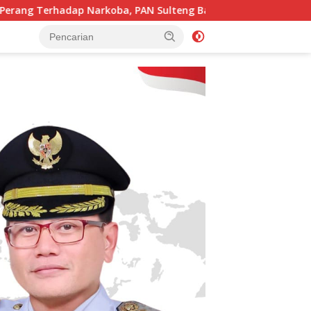
arkoba, PAN Sulteng Bakal Tes Urine Seluruh Anggota DPRD da