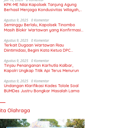
KPK-ME Nilai Kapolsek Tanjung Agung
Berhasil Menjaga Kondusivitas Wilayah,
Piagam Apresiasi Diserahkan Secara
Langsung
Agustus 9, 2025
0 Komentar
Seminggu Berlalu, Kapolsek Tinombo
Masih Blokir Wartawan yang Konfirmasi
Dugaan BBM Subsidi Proyek Jalan
Agustus 9, 2025
0 Komentar
Terkait Dugaan Wartawan Riau
Diintimidasi, Begini Kata Ketua DPC
AKPERSI Lampung Utara!
Agustus 9, 2025
0 Komentar
Tinjau Penanganan Karhutla Kalbar,
Kapolri Ungkap Titik Api Terus Menurun
Agustus 9, 2025
0 Komentar
Undangan Klarifikasi Kades Tolole Soal
BUMDes Justru Bongkar Masalah Lama
ita Olahraga