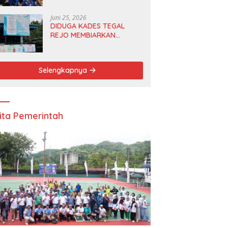
Anggota DPRD dan Ketua
DPD
Juni 25, 2026
DIDUGA KADES TEGAL
REJO MEMBIARKAN
ANGGOTA BPD
MERANGKAP KETUA RT 1
Selengkapnya
ita Pemerintah