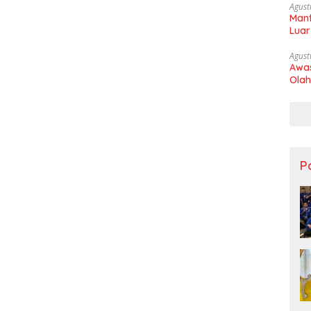
Agust
Manf
Luar
Agust
Awas
Olah
Po