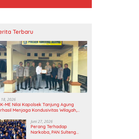
erita Terbaru
la BNPB Tinjau Langsung
Tebar Kebahagiaan Idul Adha,
S
si Terdampak Gempa di
PTBA Salurkan 300 Hewan
B
Kurban di Berbagai Wilayah
Lo
Operasional*
i 18, 2026
K-ME Nilai Kapolsek Tanjung Agung
rhasil Menjaga Kondusivitas Wilayah,
agam Apresiasi Diserahkan Secara
angsung
Juni 27, 2026
Perang Terhadap
Narkoba, PAN Sulteng
Bakal Tes Urine Seluruh