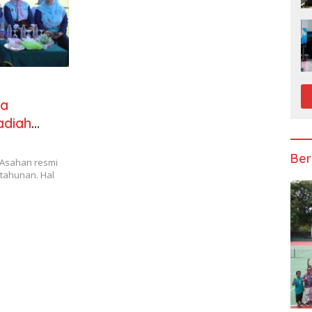
da
adiah
Ber
 Asahan resmi
tahunan. Hal