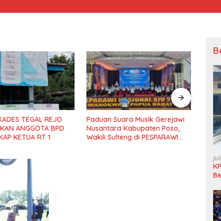
B
uara Musik Gerejawi
Kepala BNPB Instruksikan
Kepa
ra Kabupaten Poso,
Jebol Sumbatan Longsor
Loka
ulteng di PESPARAWI
Sigi
 XIV Manokwari
Jul
KP
Be
Pi
L