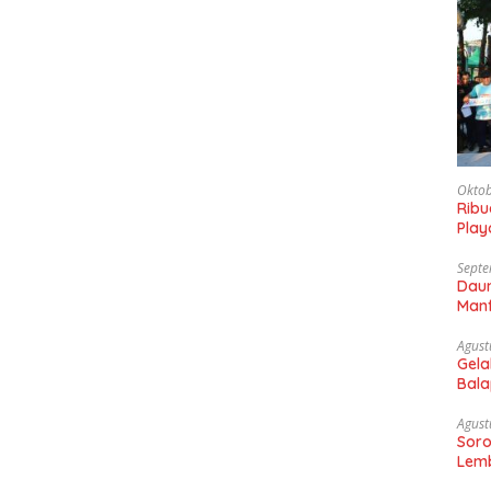
Oktob
Rib
Play
Gaun
Septe
Daun
Manf
Agust
Gela
Bala
Sam
Agust
Soro
Lemb