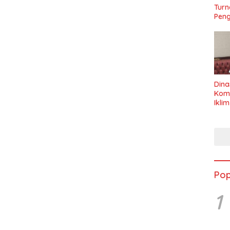
Turn
Peng
Dina
Kom
Ikli
Seha
Pop
1