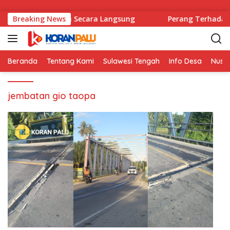
Langsung ke konten
resiasi Diserahkan Secara Langsung
Breaking News
Perang Terhadap N
Beranda
Tentang Kami
Sulawesi Tengah
Info Desa
Nusa
jembatan gio taopa