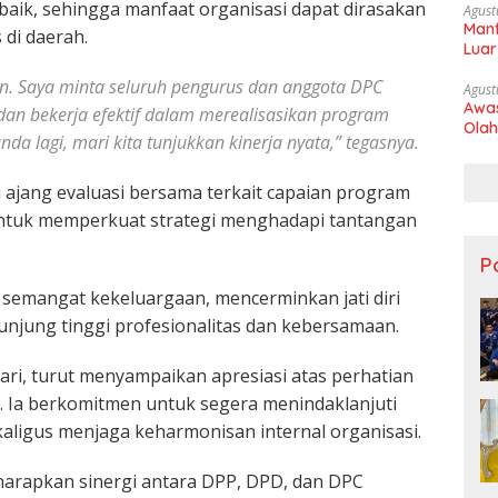
baik, sehingga manfaat organisasi dapat dirasakan
Agust
Manf
 di daerah.
Luar
an. Saya minta seluruh pengurus dan anggota DPC
Agust
Awas
dan bekerja efektif dalam merealisasikan program
Olah
da lagi, mari kita tunjukkan kinerja nyata,” tegasnya.
i ajang evaluasi bersama terkait capaian program
untuk memperkuat strategi menghadapi tantangan
Po
semangat kekeluargaan, mencerminkan jati diri
njung tinggi profesionalitas dan kebersamaan.
ri, turut menyampaikan apresiasi atas perhatian
 Ia berkomitmen untuk segera menindaklanjuti
kaligus menjaga keharmonisan internal organisasi.
iharapkan sinergi antara DPP, DPD, dan DPC