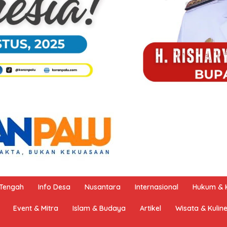
 Tengah
Info Desa
Nusantara
Internasional
Hukum & K
Event & Mitra
Islam & Budaya
Artikel
Wisata & Kulin