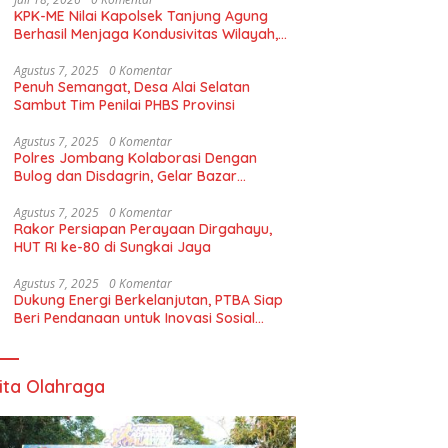
KPK-ME Nilai Kapolsek Tanjung Agung
Berhasil Menjaga Kondusivitas Wilayah,
Piagam Apresiasi Diserahkan Secara
Langsung
Agustus 7, 2025
0 Komentar
Penuh Semangat, Desa Alai Selatan
Sambut Tim Penilai PHBS Provinsi
Agustus 7, 2025
0 Komentar
Polres Jombang Kolaborasi Dengan
Bulog dan Disdagrin, Gelar Bazar
Gerakan Pangan Murah Untuk Masyaraka
Agustus 7, 2025
0 Komentar
Rakor Persiapan Perayaan Dirgahayu,
HUT RI ke-80 di Sungkai Jaya
Agustus 7, 2025
0 Komentar
Dukung Energi Berkelanjutan, PTBA Siap
Beri Pendanaan untuk Inovasi Sosial
Berbasis Komunitas*
ita Olahraga