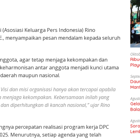
(Asosiasi Keluarga Pers Indonesia) Rino
,C.F.L.E., menyampaikan pesan mendalam kepada seluruh
Oktob
anggota, agar tetap menjaga kekompakan dan
Rib
Play
, keharmonisan antar anggota menjadi kunci utama
Gaun
 daerah maupun nasional.
Septe
Daun
Manf
i. Visi dan misi organisasi hanya akan tercapai apabila
an menjaga kekompakan. Kebersamaan inilah yang
Agust
Gela
an diperhitungkan di kancah nasional,” ujar Rino
Bala
Sam
Agust
Soro
ingnya percepatan realisasi program kerja DPC
Lemb
25. Menurutnya, setiap agenda yang telah