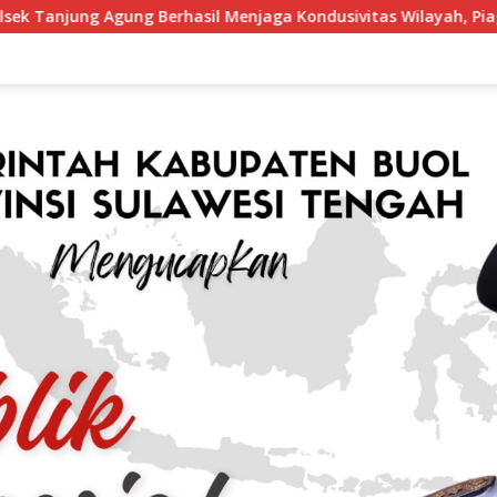
asil Menjaga Kondusivitas Wilayah, Piagam Apresiasi Diserahk