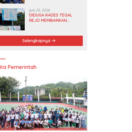
Anggota DPRD dan Ketua
DPD
Juni 25, 2026
DIDUGA KADES TEGAL
REJO MEMBIARKAN
ANGGOTA BPD
MERANGKAP KETUA RT 1
Selengkapnya
ita Pemerintah