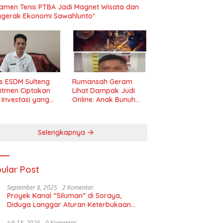
amen Tenis PTBA Jadi Magnet Wisata dan
gerak Ekonomi Sawahlunto*
s ESDM Sulteng
Rumansah Geram
itmen Ciptakan
Lihat Dampak Judi
m Investasi yang
Online: Anak Bunuh
t dan Transparan
Ibu, Pemerintah
Diminta Tindak Tegas!
Selengkapnya
ular Post
September 8, 2025
2 Komentar
Proyek Kanal “Siluman” di Soraya,
Diduga Langgar Aturan Keterbukaan
Informasi
Juli 18, 2026
0 Komentar