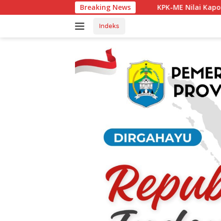
Langsung
KPK-ME Nilai Kapolsek Tanjung Agung Berh
Breaking News
ke
konten
Indeks