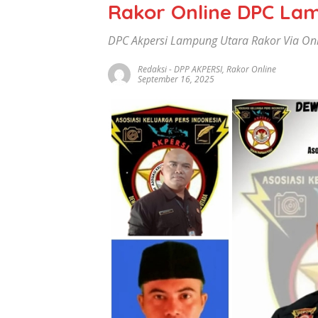
Rakor Online DPC La
DPC Akpersi Lampung Utara Rakor Via On
Redaksi
-
DPP AKPERSI
,
Rakor Online
September 16, 2025