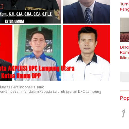
Turn
Peng
Dina
Kom
Ikli
Seha
uarga Pers Indonesia) Rino
menyampaikan pesan mendalam kepada seluruh jajaran DPC Lampung
Pop
1