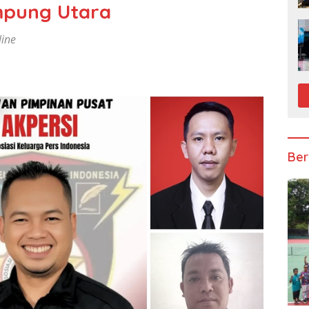
mpung Utara
line
Ber