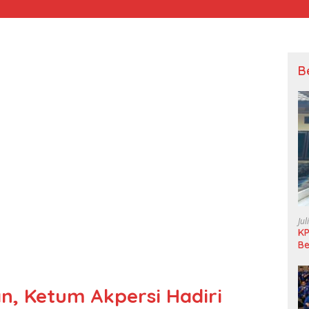
B
Jul
KP
Be
Pi
L
, Ketum Akpersi Hadiri