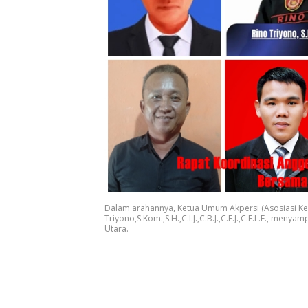
Dalam arahannya, Ketua Umum Akpersi (Asosiasi Kel
Triyono,S.Kom.,S.H.,C.I.J.,C.B.J.,C.E.J.,C.F.L.E., 
Utara.