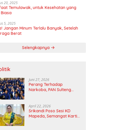
us 20, 2025
aat Temulawak, untuk Kesehatan yang
 Biasa
us 5, 2025
! Jangan Minum Terlalu Banyak, Setelah
raga Berat
Selengkapnya
litik
Juni 27, 2026
Perang Terhadap
Narkoba, PAN Sulteng
Bakal Tes Urine Seluruh
Anggota DPRD dan Ketua
DPD
April 22, 2026
Srikandi Poso Sesi KD
Mapeda, Semangat Kartini
Merawat Pelita Emansipasi