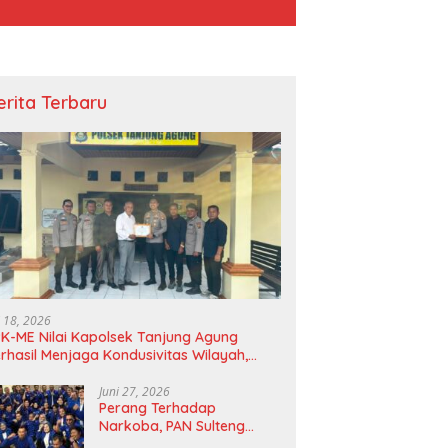
erita Terbaru
i 18, 2026
K-ME Nilai Kapolsek Tanjung Agung
rhasil Menjaga Kondusivitas Wilayah,
agam Apresiasi Diserahkan Secara
angsung
Juni 27, 2026
Perang Terhadap
Narkoba, PAN Sulteng
Bakal Tes Urine Seluruh