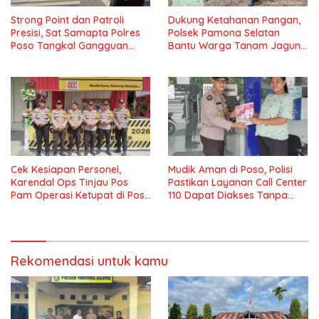
Strong Point dan Patroli
Dukung Ketahanan Pangan,
Presisi, Sat Samapta Polres
Polsek Pamona Selatan
Poso Tangkal Gangguan
Bantu Warga Tanam Jagung
Kamtibmas
di Desa Boe
Cek Kesiapan Personel,
Mudik Aman di Poso, Polisi
Karendal Ops Tinjau Pos
Pastikan Layanan Call Center
Pam Operasi Ketupat di Poso
110 Dapat Diakses Tanpa
Pesisir
Pulsa
Rekomendasi untuk kamu