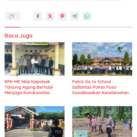
Baca Juga
KPK-ME Nilai Kapolsek
Police Go to School :
Tanjung Agung Berhasil
Satlantas Polres Poso
Menjaga Kondusivitas
Sosialisasikan Keselamatan
Wilayah, Piagam Apresiasi
Berlalu Lintas di SMPN 1 Lage
Diserahkan Secara Langsung