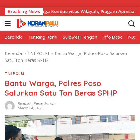
Langsung ke konten
rhasil Menjaga Kondusivitas Wilayah, Piagam Apresiasi Disera
Breaking News
Beranda
Tentang Kami
Sulawesi Tengah
Info Desa
Nusa
Beranda
TNI POLRI
Bantu Warga, Polres Poso Salurkan
Satu Ton Beras SPHP
TNI POLRI
Bantu Warga, Polres Poso
Salurkan Satu Ton Beras SPHP
Redaksi
-
Pasar Murah
Maret 14, 2026