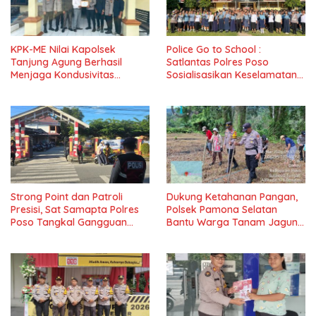
KPK-ME Nilai Kapolsek
Police Go to School :
Tanjung Agung Berhasil
Satlantas Polres Poso
Menjaga Kondusivitas
Sosialisasikan Keselamatan
Wilayah, Piagam Apresiasi
Berlalu Lintas di SMPN 1 Lage
Diserahkan Secara Langsung
Strong Point dan Patroli
Dukung Ketahanan Pangan,
Presisi, Sat Samapta Polres
Polsek Pamona Selatan
Poso Tangkal Gangguan
Bantu Warga Tanam Jagung
Kamtibmas
di Desa Boe