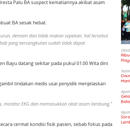
lresta Palu BA suspect kematiannya akibat asam
buat BA sesak hebat.
nurun, demam dan tidak makan sepekan, hal tersebut
bab yang bersangkutan sudah tidak dapat
Oktob
Rib
Play
ien Bayu datang sekitar pada pukul 01.00 Wita dini
Gaun
Septe
Daun
Manf
gambil tindakan medis usai penyidik menjelaskan
Agust
Gela
Bala
s, monitor EKG dan memasukkan obat asam lambung,”
Sam
Agust
Soro
Lemb
cara cermat kondisi fisik pasien, sebab fokus pada