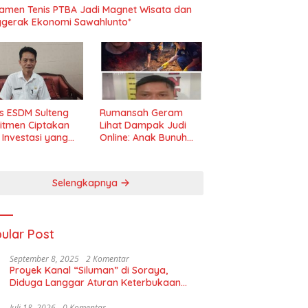
amen Tenis PTBA Jadi Magnet Wisata dan
gerak Ekonomi Sawahlunto*
s ESDM Sulteng
Rumansah Geram
itmen Ciptakan
Lihat Dampak Judi
m Investasi yang
Online: Anak Bunuh
t dan Transparan
Ibu, Pemerintah
Diminta Tindak Tegas!
Selengkapnya
ular Post
September 8, 2025
2 Komentar
Proyek Kanal “Siluman” di Soraya,
Diduga Langgar Aturan Keterbukaan
Informasi
Juli 18, 2026
0 Komentar