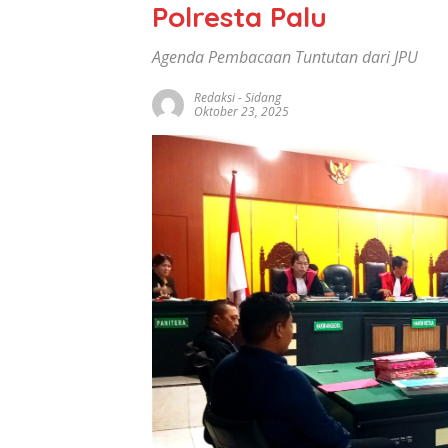
Polresta Palu
Agenda Pembacaan Tuntutan dari JPU
Redaksi
-
Sidang
Oktober 23, 2025