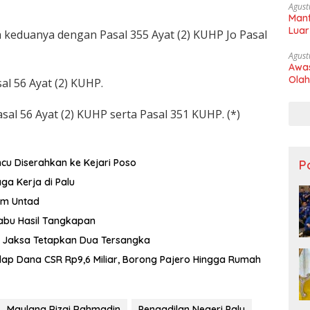
Agust
Manf
Luar
keduanya dengan Pasal 355 Ayat (2) KUHP Jo Pasal
Agust
Awas
Olah
al 56 Ayat (2) KUHP.
asal 56 Ayat (2) KUHP serta Pasal 351 KUHP. (*)
cu Diserahkan ke Kejari Poso
Po
a Kerja di Palu
um Untad
abu Hasil Tangkapan
 Jaksa Tetapkan Dua Tersangka
lap Dana CSR Rp9,6 Miliar, Borong Pajero Hingga Rumah
Maulana Rizqi Rahmadin
Pengadilan Negeri Palu