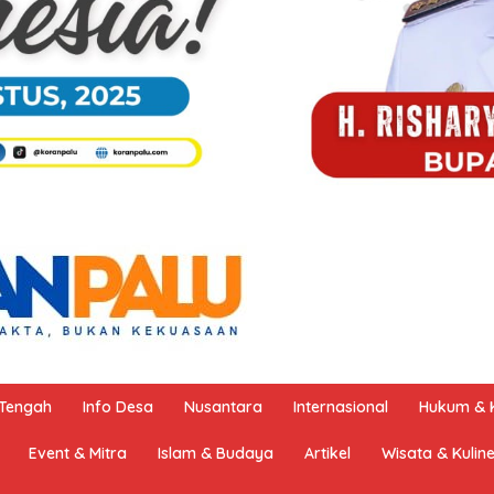
 Tengah
Info Desa
Nusantara
Internasional
Hukum & K
Event & Mitra
Islam & Budaya
Artikel
Wisata & Kulin