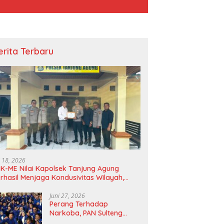
erita Terbaru
i 18, 2026
K-ME Nilai Kapolsek Tanjung Agung
rhasil Menjaga Kondusivitas Wilayah,
agam Apresiasi Diserahkan Secara
angsung
Juni 27, 2026
Perang Terhadap
Narkoba, PAN Sulteng
Bakal Tes Urine Seluruh