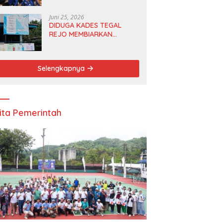
Anggota DPRD dan Ketua
DPD
Juni 25, 2026
DIDUGA KADES TEGAL
REJO MEMBIARKAN
ANGGOTA BPD
MERANGKAP KETUA RT 1
Selengkapnya
ita Pemerintah