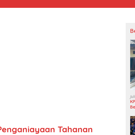
B
Jul
KP
Be
Pi
L
Penganiayaan Tahanan