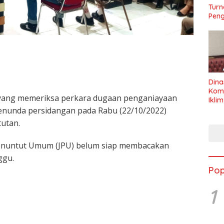
Turn
Peng
Dina
Kom
 yang memeriksa perkara dugaan penganiayaan
Ikli
Seha
enunda persidangan pada Rabu (22/10/2022)
utan.
 Penuntut Umum (JPU) belum siap membacakan
ggu.
Pop
1