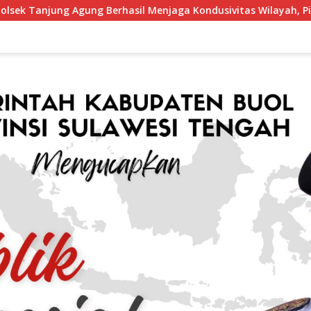
rhasil Menjaga Kondusivitas Wilayah, Piagam Apresiasi Disera