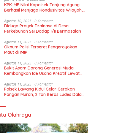
KPK-ME Nilai Kapolsek Tanjung Agung
Berhasil Menjaga Kondusivitas Wilayah,
Piagam Apresiasi Diserahkan Secara
Langsung
Agustus 10, 2025
0 Komentar
Diduga Proyek Drainase di Desa
Perkebunan Sei Dadap I/II Bermasalah
Agustus 11, 2025
0 Komentar
Oknum Polisi Terseret Pengeroyokan
Maut di IMIP
Agustus 11, 2025
0 Komentar
Bukit Asam Dorong Generasi Muda
Kembangkan Ide Usaha Kreatif Lewat
Kelas Kreasi*
Agustus 11, 2025
0 Komentar
Polsek Lawang Kidul Gelar Gerakan
Pangan Murah, 2 Ton Beras Ludes Dalam
90 Menit
ita Olahraga