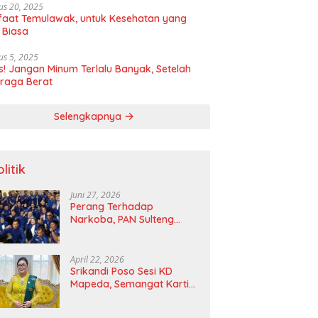
us 20, 2025
aat Temulawak, untuk Kesehatan yang
 Biasa
us 5, 2025
! Jangan Minum Terlalu Banyak, Setelah
raga Berat
Selengkapnya
litik
Juni 27, 2026
Perang Terhadap
Narkoba, PAN Sulteng
Bakal Tes Urine Seluruh
Anggota DPRD dan Ketua
DPD
April 22, 2026
Srikandi Poso Sesi KD
Mapeda, Semangat Kartini
Merawat Pelita Emansipasi