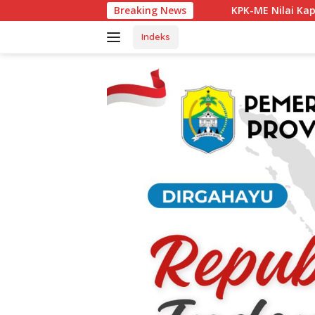
Langsung
KPK-ME Nilai Kapolsek Tanjung Agung Be
Breaking News
ke
konten
Indeks