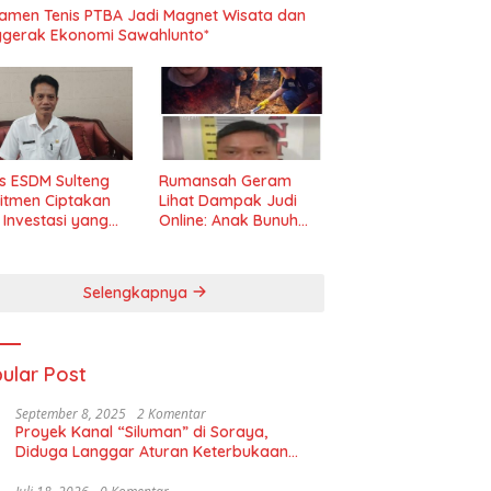
amen Tenis PTBA Jadi Magnet Wisata dan
gerak Ekonomi Sawahlunto*
s ESDM Sulteng
Rumansah Geram
itmen Ciptakan
Lihat Dampak Judi
m Investasi yang
Online: Anak Bunuh
t dan Transparan
Ibu, Pemerintah
Diminta Tindak Tegas!
Selengkapnya
ular Post
September 8, 2025
2 Komentar
Proyek Kanal “Siluman” di Soraya,
Diduga Langgar Aturan Keterbukaan
Informasi