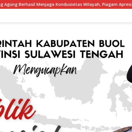
ga Kondusivitas Wilayah, Piagam Apresiasi Diserahkan Secara 