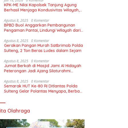
Juli 18, 2026
0 Komentar
KPK-ME Nilai Kapolsek Tanjung Agung
Berhasil Menjaga Kondusivitas Wilayah,
Piagam Apresiasi Diserahkan Secara
Langsung
Agustus 8, 2025
0 Komentar
BPBD Buol Anggarkan Pembangunan
Pengaman Pantai, Lindungi Wilayah dari
Abrasi
Agustus 8, 2025
0 Komentar
Gerakan Pangan Murah Satbrimob Polda
Sulteng, 2 Ton Beras Ludes dalam Sejam
Agustus 8, 2025
0 Komentar
Jumat Berkah di Masjid Jami Al Hidayah
Peterongan Jadi Ajang Silaturahmi
Warga
Agustus 8, 2025
0 Komentar
Semarak HUT Ke-80 RI Ditlantas Polda
Sulteng Gelar Polantas Menyapa, Berbagi
Bendera Merah Putih
ita Olahraga