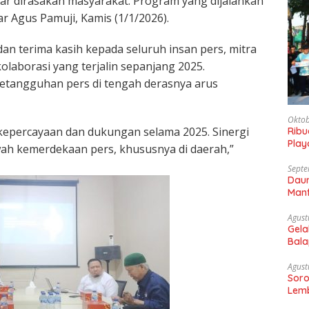
 dirasakan masyarakat. Program yang dijalankan
r Agus Pamuji, Kamis (1/1/2026).
n terima kasih kepada seluruh insan pers, mitra
olaborasi yang terjalin sepanjang 2025.
ketangguhan pers di tengah derasnya arus
Oktob
kepercayaan dan dukungan selama 2025. Sinergi
Rib
Play
ah kemerdekaan pers, khususnya di daerah,”
Gaun
Septe
Daun
Manf
Agust
Gela
Bala
Sam
Agust
Soro
Lemb