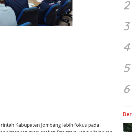
2
3
4
5
6
Ber
erintah Kabupaten Jombang lebih fokus pada