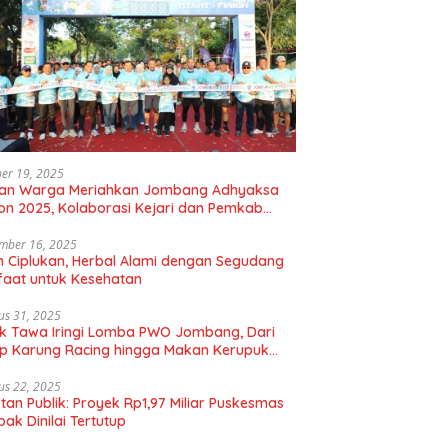
er 19, 2025
uan Warga Meriahkan Jombang Adhyaksa
on 2025, Kolaborasi Kejari dan Pemkab
gkan Hidup Sehat
mber 16, 2025
 Ciplukan, Herbal Alami dengan Segudang
aat untuk Kesehatan
us 31, 2025
k Tawa Iringi Lomba PWO Jombang, Dari
p Karung Racing hingga Makan Kerupuk
bal
us 22, 2025
tan Publik: Proyek Rp1,97 Miliar Puskesmas
ak Dinilai Tertutup