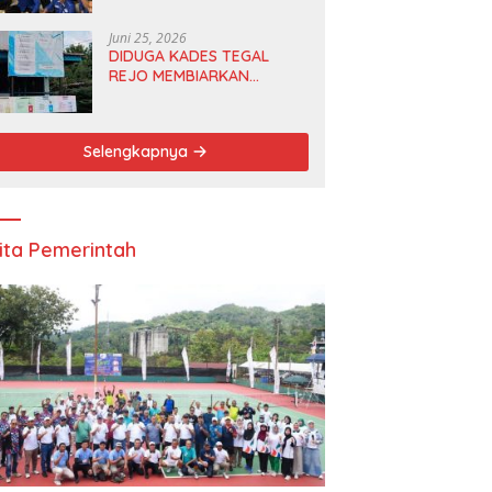
Anggota DPRD dan Ketua
DPD
Juni 25, 2026
DIDUGA KADES TEGAL
REJO MEMBIARKAN
ANGGOTA BPD
MERANGKAP KETUA RT 1
Selengkapnya
ita Pemerintah