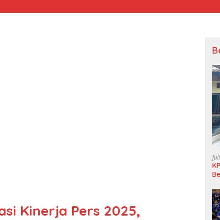
B
Jul
KP
Be
Pi
L
si Kinerja Pers 2025,