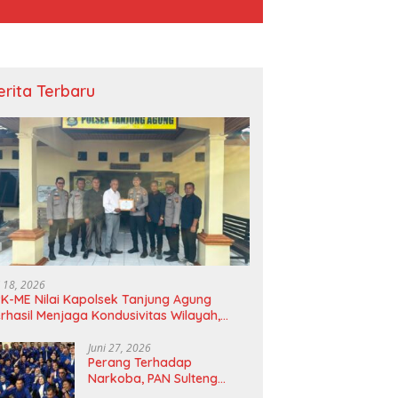
erita Terbaru
i 18, 2026
K-ME Nilai Kapolsek Tanjung Agung
rhasil Menjaga Kondusivitas Wilayah,
agam Apresiasi Diserahkan Secara
angsung
Juni 27, 2026
Perang Terhadap
Narkoba, PAN Sulteng
Bakal Tes Urine Seluruh