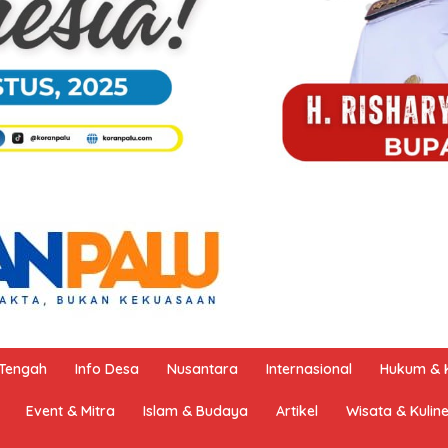
 Tengah
Info Desa
Nusantara
Internasional
Hukum & K
Event & Mitra
Islam & Budaya
Artikel
Wisata & Kulin