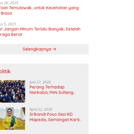
us 20, 2025
aat Temulawak, untuk Kesehatan yang
 Biasa
us 5, 2025
! Jangan Minum Terlalu Banyak, Setelah
raga Berat
Selengkapnya
litik
Juni 27, 2026
Perang Terhadap
Narkoba, PAN Sulteng
Bakal Tes Urine Seluruh
Anggota DPRD dan Ketua
DPD
April 22, 2026
Srikandi Poso Sesi KD
Mapeda, Semangat Kartini
Merawat Pelita Emansipasi