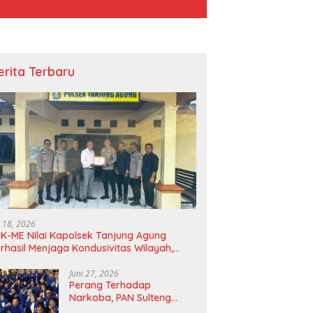
erita Terbaru
i 18, 2026
K-ME Nilai Kapolsek Tanjung Agung
rhasil Menjaga Kondusivitas Wilayah,
agam Apresiasi Diserahkan Secara
angsung
Juni 27, 2026
Perang Terhadap
Narkoba, PAN Sulteng
Bakal Tes Urine Seluruh