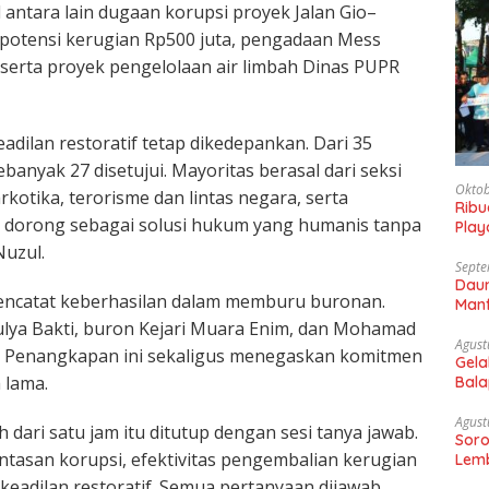
 antara lain dugaan korupsi proyek Jalan Gio–
 potensi kerugian Rp500 juta, pengadaan Mess
 serta proyek pengelolaan air limbah Dinas PUPR
dilan restoratif tetap dikedepankan. Dari 35
anyak 27 disetujui. Mayoritas berasal dari seksi
Oktob
otika, terorisme dan lintas negara, serta
Rib
mi dorong sebagai solusi hukum yang humanis tanpa
Play
Gaun
uzul.
Septe
Daun
ga mencatat keberhasilan dalam memburu buronan.
Manf
lya Bakti, buron Kejari Muara Enim, dan Mohamad
Agust
na. Penangkapan ini sekaligus menegaskan komitmen
Gela
 lama.
Bala
Sam
Agust
 dari satu jam itu ditutup dengan sesi tanya jawab.
Soro
tasan korupsi, efektivitas pengembalian kerugian
Lemb
keadilan restoratif. Semua pertanyaan dijawab