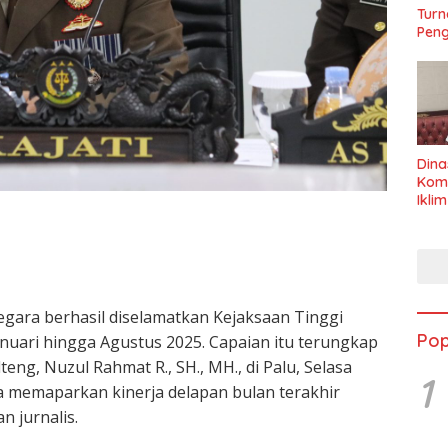
Turn
Peng
Dina
Kom
Ikli
Seha
egara berhasil diselamatkan Kejaksaan Tinggi
Pop
nuari hingga Agustus 2025. Capaian itu terungkap
teng, Nuzul Rahmat R., SH., MH., di Palu, Selasa
1
ia memaparkan kinerja delapan bulan terakhir
 jurnalis.