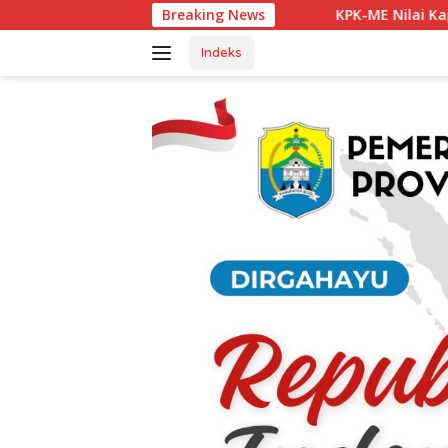
Langsung
Breaking News
KPK-ME Nilai Kapolsek Tanjung Agung B
ke
konten
Indeks