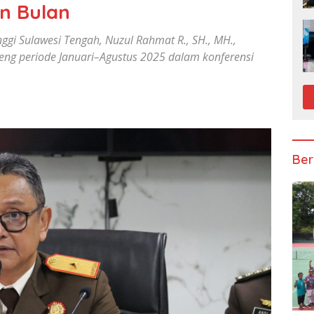
n Bulan
gi Sulawesi Tengah, Nuzul Rahmat R., SH., MH.,
eng periode Januari–Agustus 2025 dalam konferensi
Ber