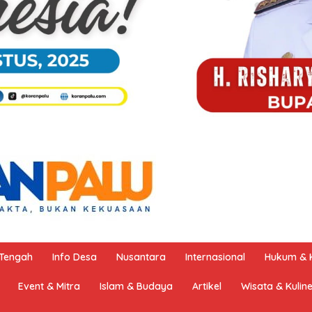
 Tengah
Info Desa
Nusantara
Internasional
Hukum & K
Event & Mitra
Islam & Budaya
Artikel
Wisata & Kulin