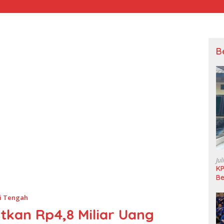
B
Jul
KP
Be
Pi
L
i Tengah
tkan Rp4,8 Miliar Uang