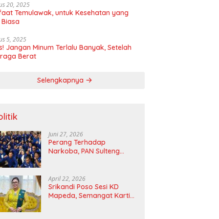
us 20, 2025
aat Temulawak, untuk Kesehatan yang
 Biasa
us 5, 2025
! Jangan Minum Terlalu Banyak, Setelah
raga Berat
Selengkapnya
litik
Juni 27, 2026
Perang Terhadap
Narkoba, PAN Sulteng
Bakal Tes Urine Seluruh
Anggota DPRD dan Ketua
DPD
April 22, 2026
Srikandi Poso Sesi KD
Mapeda, Semangat Kartini
Merawat Pelita Emansipasi