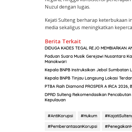
Nuzul dengan lugas.
Kejati Sulteng berharap keterbukaan i
media sekaligus meningkatkan keperca
Berita Terkait
DIDUGA KADES TEGAL REJO MEMBIARKAN A
Paduan Suara Musik Gerejawi Nusantara Kab
Manokwari
Kepala BNPB Instruksikan Jebol Sumbatan 
Kepala BNPB Tinjau Langsung Lokasi Terda
PTBA Raih Diamond PROSPER A IRCA 2026, B
DPRD Sulteng Rekomendasikan Pencabutan 
Kepulauan
#AntiKorupsi
#Hukum
#KajatiSulten
#PemberantasanKorupsi
#Penegakan