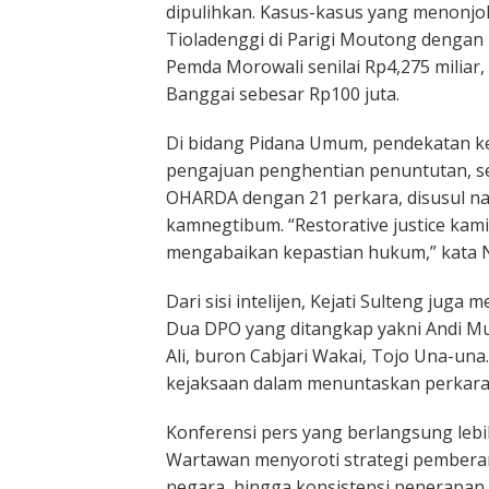
dipulihkan. Kasus-kasus yang menonjol
Tioladenggi di Parigi Moutong dengan
Pemda Morowali senilai Rp4,275 miliar,
Banggai sebesar Rp100 juta.
Di bidang Pidana Umum, pendekatan kea
pengajuan penghentian penuntutan, seb
OHARDA dengan 21 perkara, disusul nark
kamnegtibum. “Restorative justice ka
mengabaikan kepastian hukum,” kata N
Dari sisi intelijen, Kejati Sulteng ju
Dua DPO yang ditangkap yakni Andi Mu
Ali, buron Cabjari Wakai, Tojo Una-u
kejaksaan dalam menuntaskan perkara
Konferensi pers yang berlangsung lebih
Wartawan menyoroti strategi pemberan
negara, hingga konsistensi penerapan 