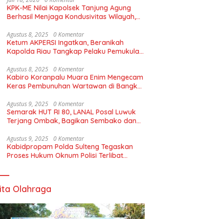
KPK-ME Nilai Kapolsek Tanjung Agung
Berhasil Menjaga Kondusivitas Wilayah,
Piagam Apresiasi Diserahkan Secara
Langsung
Agustus 8, 2025
0 Komentar
Ketum AKPERSI Ingatkan, Beranikah
Kapolda Riau Tangkap Pelaku Pemukulan
Terhadap Wartawan dan Tutup POM
Bensin Tabe Gadang Pekanbaru
Agustus 8, 2025
0 Komentar
Kabiro Koranpalu Muara Enim Mengecam
Keras Pembunuhan Wartawan di Bangka
Belitung
Agustus 9, 2025
0 Komentar
Semarak HUT RI 80, LANAL Posal Luwuk
Terjang Ombak, Bagikan Sembako dan
Bendera Merah Putih
Agustus 9, 2025
0 Komentar
Kabidpropam Polda Sulteng Tegaskan
Proses Hukum Oknum Polisi Terlibat
Pengeroyokan di Morowali
ita Olahraga