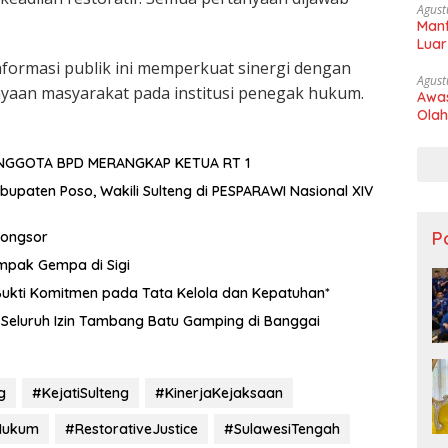
Agust
Manf
Luar
nformasi publik ini memperkuat sinergi dengan
Agust
yaan masyarakat pada institusi penegak hukum.
Awas
Olah
NGGOTA BPD MERANGKAP KETUA RT 1
upaten Poso, Wakili Sulteng di PESPARAWI Nasional XIV
Po
Longsor
mpak Gempa di Sigi
ukti Komitmen pada Tata Kelola dan Kepatuhan*
Seluruh Izin Tambang Batu Gamping di Banggai
g
#KejatiSulteng
#KinerjaKejaksaan
Hukum
#RestorativeJustice
#SulawesiTengah