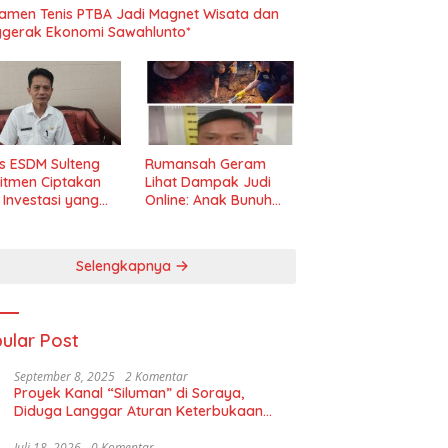
amen Tenis PTBA Jadi Magnet Wisata dan
gerak Ekonomi Sawahlunto*
s ESDM Sulteng
Rumansah Geram
itmen Ciptakan
Lihat Dampak Judi
m Investasi yang
Online: Anak Bunuh
t dan Transparan
Ibu, Pemerintah
Diminta Tindak Tegas!
Selengkapnya
ular Post
September 8, 2025
2 Komentar
Proyek Kanal “Siluman” di Soraya,
Diduga Langgar Aturan Keterbukaan
Informasi
Juli 18, 2026
0 Komentar