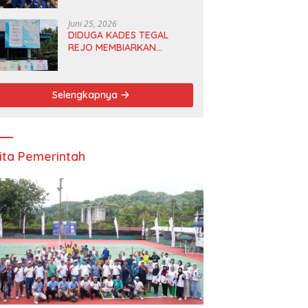
Anggota DPRD dan Ketua
DPD
Juni 25, 2026
DIDUGA KADES TEGAL
REJO MEMBIARKAN
ANGGOTA BPD
MERANGKAP KETUA RT 1
Selengkapnya
ita Pemerintah