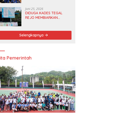
Anggota DPRD dan Ketua
DPD
Juni 25, 2026
DIDUGA KADES TEGAL
REJO MEMBIARKAN
ANGGOTA BPD
MERANGKAP KETUA RT 1
Selengkapnya
ita Pemerintah