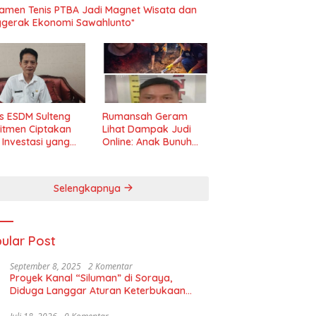
amen Tenis PTBA Jadi Magnet Wisata dan
gerak Ekonomi Sawahlunto*
s ESDM Sulteng
Rumansah Geram
itmen Ciptakan
Lihat Dampak Judi
m Investasi yang
Online: Anak Bunuh
t dan Transparan
Ibu, Pemerintah
Diminta Tindak Tegas!
Selengkapnya
ular Post
September 8, 2025
2 Komentar
Proyek Kanal “Siluman” di Soraya,
Diduga Langgar Aturan Keterbukaan
Informasi