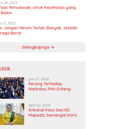
us 20, 2025
aat Temulawak, untuk Kesehatan yang
 Biasa
us 5, 2025
! Jangan Minum Terlalu Banyak, Setelah
raga Berat
Selengkapnya
litik
Juni 27, 2026
Perang Terhadap
Narkoba, PAN Sulteng
Bakal Tes Urine Seluruh
Anggota DPRD dan Ketua
DPD
April 22, 2026
Srikandi Poso Sesi KD
Mapeda, Semangat Kartini
Merawat Pelita Emansipasi