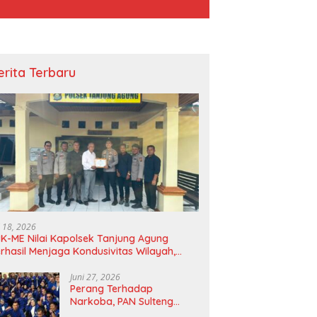
erita Terbaru
i 18, 2026
K-ME Nilai Kapolsek Tanjung Agung
rhasil Menjaga Kondusivitas Wilayah,
agam Apresiasi Diserahkan Secara
angsung
Juni 27, 2026
Perang Terhadap
Narkoba, PAN Sulteng
Bakal Tes Urine Seluruh