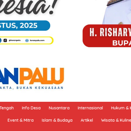
 Tengah
Info Desa
Nusantara
Internasional
Hukum & K
Event & Mitra
Islam & Budaya
Artikel
Wisata & Kulin