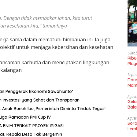
a. Dengan tidak membakar lahan, kita turut
dan kesehatan kita,” tambahnya
erja sama dalam mematuhi himbauan ini. Ia juga
lektif untuk menjaga kebersihan dan kesehatan
Oktob
Rib
i ancaman karhutla dan menciptakan lingkungan
Play
Gaun
 kalangan.
Septe
Daun
Manf
dan Penggerak Ekonomi Sawahlunto*
Agust
m Investasi yang Sehat dan Transparan
Gela
Bala
Anak Bunuh Ibu, Pemerintah Diminta Tindak Tegas!
Sam
Liga Ramadan PMI Cup IV
Agust
Soro
ENIM TERKAIT PROYEK IRIGASI
Lemb
t, Kepala Desa Tak Bergemin