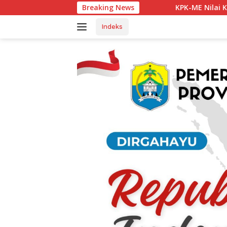
Langsung
KPK-ME Nilai Kapolsek Tanjung Agung Ber
Breaking News
ke
konten
Indeks