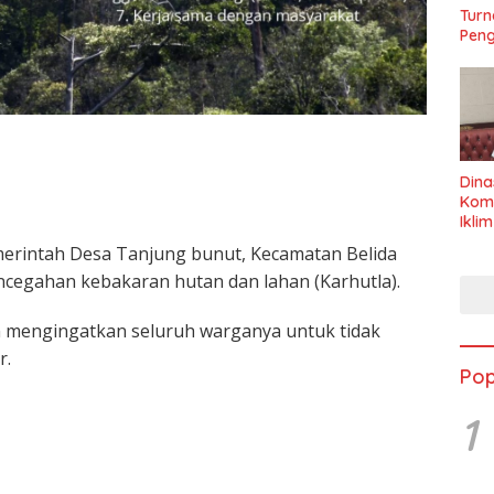
Turn
Peng
Dina
Kom
Ikli
Seha
erintah Desa Tanjung bunut, Kecamatan Belida
cegahan kebakaran hutan dan lahan (Karhutla).
mengingatkan seluruh warganya untuk tidak
r.
Pop
1