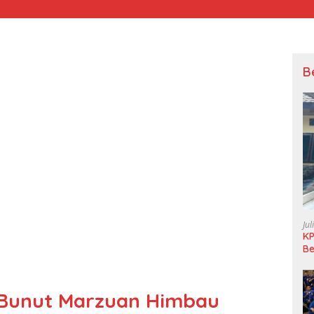
B
Jul
KP
Be
Pi
L
 Bunut Marzuan Himbau