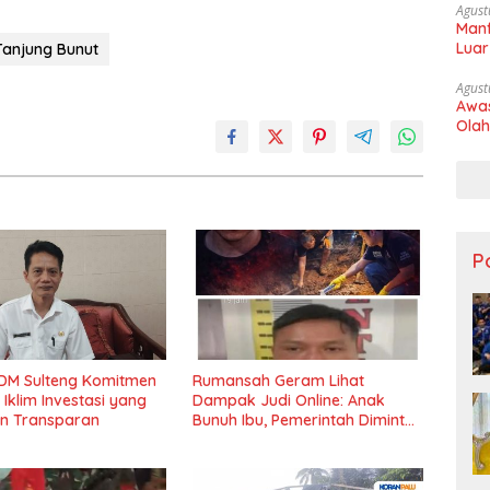
Agust
Manf
Luar
Tanjung Bunut
Agust
Awas
Olah
Po
DM Sulteng Komitmen
Rumansah Geram Lihat
Iklim Investasi yang
Dampak Judi Online: Anak
an Transparan
Bunuh Ibu, Pemerintah Diminta
Tindak Tegas!