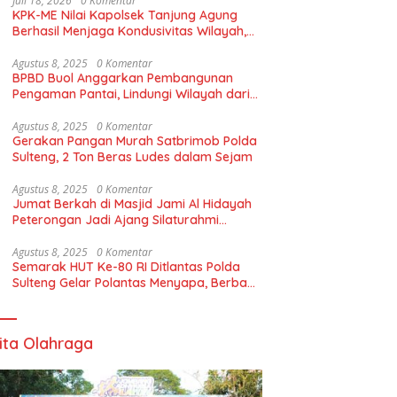
Juli 18, 2026
0 Komentar
KPK-ME Nilai Kapolsek Tanjung Agung
Berhasil Menjaga Kondusivitas Wilayah,
Piagam Apresiasi Diserahkan Secara
Langsung
Agustus 8, 2025
0 Komentar
BPBD Buol Anggarkan Pembangunan
Pengaman Pantai, Lindungi Wilayah dari
Abrasi
Agustus 8, 2025
0 Komentar
Gerakan Pangan Murah Satbrimob Polda
Sulteng, 2 Ton Beras Ludes dalam Sejam
Agustus 8, 2025
0 Komentar
Jumat Berkah di Masjid Jami Al Hidayah
Peterongan Jadi Ajang Silaturahmi
Warga
Agustus 8, 2025
0 Komentar
Semarak HUT Ke-80 RI Ditlantas Polda
Sulteng Gelar Polantas Menyapa, Berbagi
Bendera Merah Putih
ita Olahraga