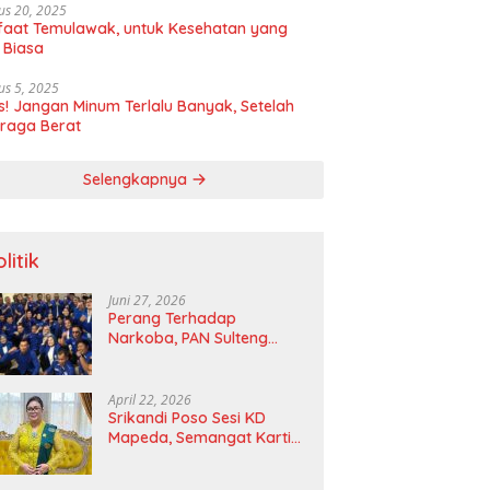
us 20, 2025
aat Temulawak, untuk Kesehatan yang
 Biasa
us 5, 2025
! Jangan Minum Terlalu Banyak, Setelah
raga Berat
Selengkapnya
litik
Juni 27, 2026
Perang Terhadap
Narkoba, PAN Sulteng
Bakal Tes Urine Seluruh
Anggota DPRD dan Ketua
DPD
April 22, 2026
Srikandi Poso Sesi KD
Mapeda, Semangat Kartini
Merawat Pelita Emansipasi