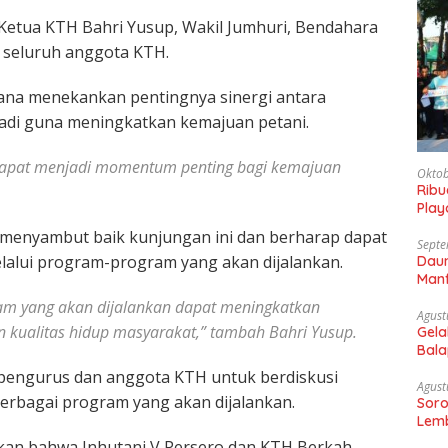
i Ketua KTH Bahri Yusup, Wakil Jumhuri, Bendahara
n seluruh anggota KTH.
na menekankan pentingnya sinergi antara
adi guna meningkatkan kemajuan petani.
dapat menjadi momentum penting bagi kemajuan
Oktob
Rib
Play
Gaun
 menyambut baik kunjungan ini dan berharap dapat
Septe
lalui program-program yang akan dijalankan.
Daun
Manf
m yang akan dijalankan dapat meningkatkan
Agust
 kualitas hidup masyarakat,” tambah Bahri Yusup.
Gela
Bala
Sam
i pengurus dan anggota KTH untuk berdiskusi
Agust
rbagai program yang akan dijalankan.
Soro
Lemb
kan bahwa Inhutani V Persero dan KTH Berkah