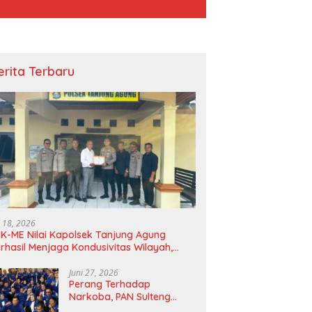
erita Terbaru
i 18, 2026
K-ME Nilai Kapolsek Tanjung Agung
rhasil Menjaga Kondusivitas Wilayah,
agam Apresiasi Diserahkan Secara
angsung
Juni 27, 2026
Perang Terhadap
Narkoba, PAN Sulteng
Bakal Tes Urine Seluruh