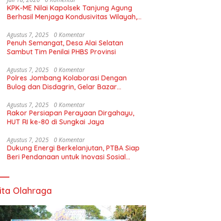
KPK-ME Nilai Kapolsek Tanjung Agung
Berhasil Menjaga Kondusivitas Wilayah,
Piagam Apresiasi Diserahkan Secara
Langsung
Agustus 7, 2025
0 Komentar
Penuh Semangat, Desa Alai Selatan
Sambut Tim Penilai PHBS Provinsi
Agustus 7, 2025
0 Komentar
Polres Jombang Kolaborasi Dengan
Bulog dan Disdagrin, Gelar Bazar
Gerakan Pangan Murah Untuk Masyaraka
Agustus 7, 2025
0 Komentar
Rakor Persiapan Perayaan Dirgahayu,
HUT RI ke-80 di Sungkai Jaya
Agustus 7, 2025
0 Komentar
Dukung Energi Berkelanjutan, PTBA Siap
Beri Pendanaan untuk Inovasi Sosial
Berbasis Komunitas*
ita Olahraga