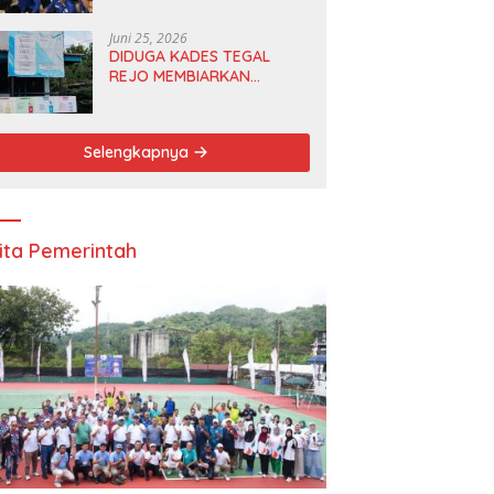
Anggota DPRD dan Ketua
DPD
Juni 25, 2026
DIDUGA KADES TEGAL
REJO MEMBIARKAN
ANGGOTA BPD
MERANGKAP KETUA RT 1
Selengkapnya
ita Pemerintah