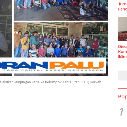
Turn
Peng
Dina
Kom
Ikli
Seha
elakukan kunjungan kerja ke Kelompok Tani Hutan (KTH) Berkah
Pop
1