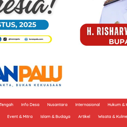
 Tengah
Info Desa
Nusantara
Internasional
Hukum & K
Event & Mitra
Islam & Budaya
Artikel
Wisata & Kulin