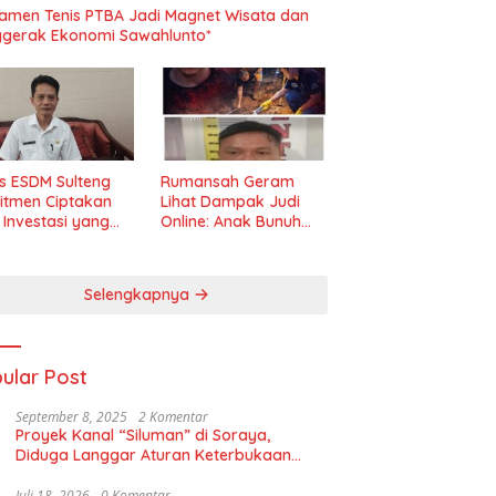
amen Tenis PTBA Jadi Magnet Wisata dan
gerak Ekonomi Sawahlunto*
s ESDM Sulteng
Rumansah Geram
itmen Ciptakan
Lihat Dampak Judi
m Investasi yang
Online: Anak Bunuh
t dan Transparan
Ibu, Pemerintah
Diminta Tindak Tegas!
Selengkapnya
ular Post
September 8, 2025
2 Komentar
Proyek Kanal “Siluman” di Soraya,
Diduga Langgar Aturan Keterbukaan
Informasi
Juli 18, 2026
0 Komentar