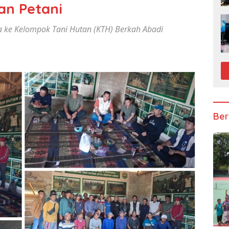
an Petani
a ke Kelompok Tani Hutan (KTH) Berkah Abadi
Ber