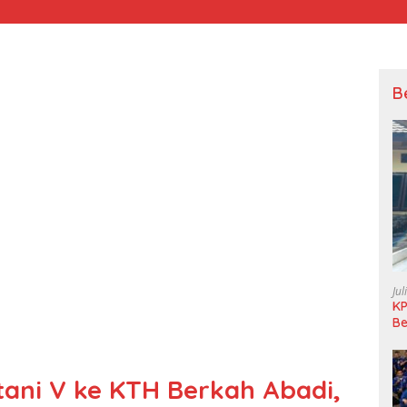
B
Jul
KP
Be
Pi
L
ani V ke KTH Berkah Abadi,