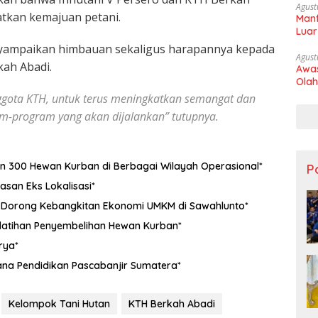
Agust
atkan kemajuan petani.
Manf
Luar
nyampaikan himbauan sekaligus harapannya kepada
Agust
kah Abadi.
Awas
Olah
gota KTH, untuk terus meningkatkan semangat dan
m-program yang akan dijalankan” tutupnya.
an 300 Hewan Kurban di Berbagai Wilayah Operasional*
Po
asan Eks Lokalisasi*
A Dorong Kebangkitan Ekonomi UMKM di Sawahlunto*
latihan Penyembelihan Hewan Kurban*
rya*
ana Pendidikan Pascabanjir Sumatera*
Kelompok Tani Hutan
KTH Berkah Abadi