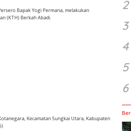
2
Persero Bapak Yogi Permana, melakukan
an (KTH) Berkah Abadi.
3
4
5
6
Ber
 Kotanegara, Kecamatan Sungkai Utara, Kabupaten
5)