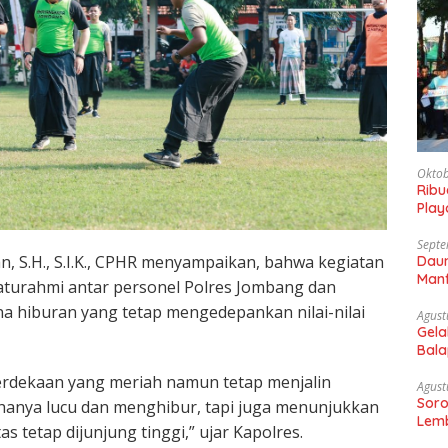
Oktob
Rib
Play
Gaun
Septe
, S.H., S.I.K., CPHR menyampaikan, bahwa kegiatan
Daun
Manf
ilaturahmi antar personel Polres Jombang dan
na hiburan yang tetap mengedepankan nilai-nilai
Agust
Gela
Bala
Sam
erdekaan yang meriah namun tetap menjalin
Agust
Soro
 hanya lucu dan menghibur, tapi juga menunjukkan
Lemb
s tetap dijunjung tinggi,” ujar Kapolres.