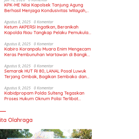
KPK-ME Nilai Kapolsek Tanjung Agung
Berhasil Menjaga Kondusivitas Wilayah,
Piagam Apresiasi Diserahkan Secara
Langsung
Agustus 8, 2025
0 Komentar
Ketum AKPERSI Ingatkan, Beranikah
Kapolda Riau Tangkap Pelaku Pemukulan
Terhadap Wartawan dan Tutup POM
Bensin Tabe Gadang Pekanbaru
Agustus 8, 2025
0 Komentar
Kabiro Koranpalu Muara Enim Mengecam
Keras Pembunuhan Wartawan di Bangka
Belitung
Agustus 9, 2025
0 Komentar
Semarak HUT RI 80, LANAL Posal Luwuk
Terjang Ombak, Bagikan Sembako dan
Bendera Merah Putih
Agustus 9, 2025
0 Komentar
Kabidpropam Polda Sulteng Tegaskan
Proses Hukum Oknum Polisi Terlibat
Pengeroyokan di Morowali
ita Olahraga