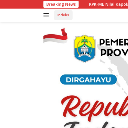
Langsung
KPK-ME Nilai Kapolsek Tanjung Agung Berhas
Breaking News
ke
konten
Indeks