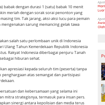
Agust
Manf
) babak dengan durasi 1 (satu) babak 10 menit
Luar
akin meriah dengan sorak sorai penonton yang
sing tim. Tak jarang, aksi-aksi lucu para pemain
Agust
Awas
na mengenakan sarung memancing gelak tawa
Olah
akan salah satu perlombaan unik di Indonesia
ari Ulang Tahun Kemerdekaan Republik Indonesia
stus. Rakyat Indonesia diberbagai penjuru Tanah
Po
ebagai hiburan sehat.
kan apresiasi kepada seluruh tim (peserta) tanpa
k penghargaan atas semangat dan partisipasi
rdekaan.
 persatuan dan kebersamaan yang selama ini
an mitra strategisnya, termasuk para insan pers.
kan sinergi antara kepolisian dan media terus