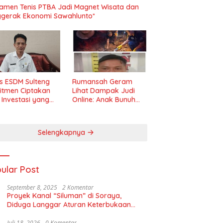
amen Tenis PTBA Jadi Magnet Wisata dan
gerak Ekonomi Sawahlunto*
s ESDM Sulteng
Rumansah Geram
itmen Ciptakan
Lihat Dampak Judi
m Investasi yang
Online: Anak Bunuh
t dan Transparan
Ibu, Pemerintah
Diminta Tindak Tegas!
Selengkapnya
ular Post
September 8, 2025
2 Komentar
Proyek Kanal “Siluman” di Soraya,
Diduga Langgar Aturan Keterbukaan
Informasi
Juli 18, 2026
0 Komentar