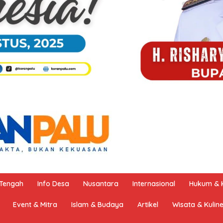
 Tengah
Info Desa
Nusantara
Internasional
Hukum & K
Event & Mitra
Islam & Budaya
Artikel
Wisata & Kulin