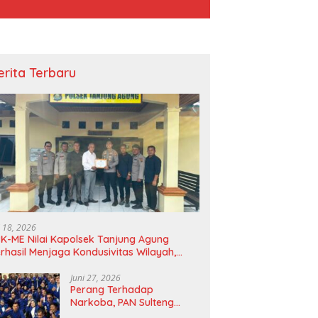
erita Terbaru
i 18, 2026
K-ME Nilai Kapolsek Tanjung Agung
rhasil Menjaga Kondusivitas Wilayah,
agam Apresiasi Diserahkan Secara
angsung
Juni 27, 2026
Perang Terhadap
Narkoba, PAN Sulteng
Bakal Tes Urine Seluruh