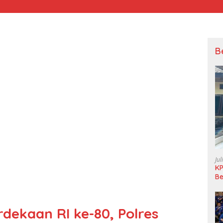
B
Jul
KP
Be
Pi
L
ekaan RI ke-80, Polres