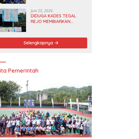
Anggota DPRD dan Ketua
DPD
Juni 25, 2026
DIDUGA KADES TEGAL
REJO MEMBIARKAN
ANGGOTA BPD
MERANGKAP KETUA RT 1
Selengkapnya
ita Pemerintah