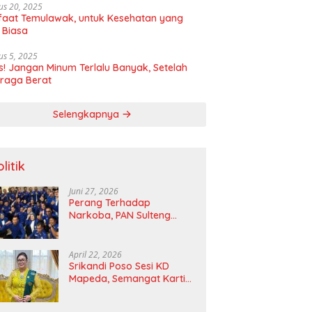
us 20, 2025
aat Temulawak, untuk Kesehatan yang
 Biasa
us 5, 2025
! Jangan Minum Terlalu Banyak, Setelah
raga Berat
Selengkapnya
litik
Juni 27, 2026
Perang Terhadap
Narkoba, PAN Sulteng
Bakal Tes Urine Seluruh
Anggota DPRD dan Ketua
DPD
April 22, 2026
Srikandi Poso Sesi KD
Mapeda, Semangat Kartini
Merawat Pelita Emansipasi