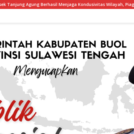
il Menjaga Kondusivitas Wilayah, Piagam Apresiasi Diserahkan