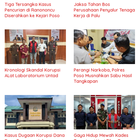
Tiga Tersangka Kasus
Jaksa Tahan Bos
Pencurian di Ranononcu
Perusahaan Penyalur Tenaga
Diserahkan ke Kejari Poso
Kerja di Palu
Kronologi Skandal Korupsi
Perangi Narkoba, Polres
ALat Laboratorium Untad
Poso Musnahkan Sabu Hasil
Tangkapan
Kasus Dugaan Korupsi Dana
Gaya Hidup Mewah Kades