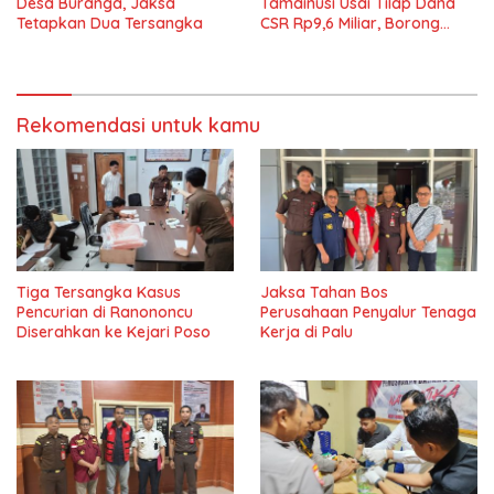
Desa Buranga, Jaksa
Tamainusi Usai Tilap Dana
Tetapkan Dua Tersangka
CSR Rp9,6 Miliar, Borong
Pajero Hingga Rumah Cluster
Rekomendasi untuk kamu
Tiga Tersangka Kasus
Jaksa Tahan Bos
Pencurian di Ranononcu
Perusahaan Penyalur Tenaga
Diserahkan ke Kejari Poso
Kerja di Palu