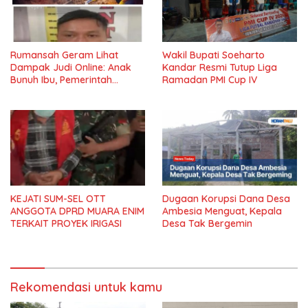
Rumansah Geram Lihat
Wakil Bupati Soeharto
Dampak Judi Online: Anak
Kandar Resmi Tutup Liga
Bunuh Ibu, Pemerintah
Ramadan PMI Cup IV
Diminta Tindak Tegas!
KEJATI SUM-SEL OTT
Dugaan Korupsi Dana Desa
ANGGOTA DPRD MUARA ENIM
Ambesia Menguat, Kepala
TERKAIT PROYEK IRIGASI
Desa Tak Bergemin
Rekomendasi untuk kamu