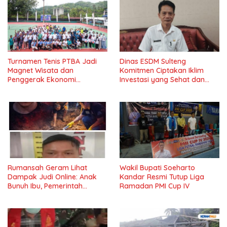
Turnamen Tenis PTBA Jadi
Dinas ESDM Sulteng
Magnet Wisata dan
Komitmen Ciptakan Iklim
Penggerak Ekonomi
Investasi yang Sehat dan
Sawahlunto*
Transparan
Rumansah Geram Lihat
Wakil Bupati Soeharto
Dampak Judi Online: Anak
Kandar Resmi Tutup Liga
Bunuh Ibu, Pemerintah
Ramadan PMI Cup IV
Diminta Tindak Tegas!