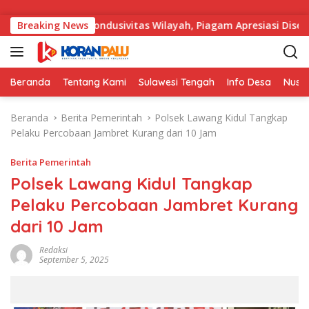
Langsung ke konten
 Menjaga Kondusivitas Wilayah, Piagam Apresiasi Diserahkan S
Breaking News
Beranda
Tentang Kami
Sulawesi Tengah
Info Desa
Nusa
Beranda
Berita Pemerintah
Polsek Lawang Kidul Tangkap
Pelaku Percobaan Jambret Kurang dari 10 Jam
Berita Pemerintah
Polsek Lawang Kidul Tangkap
Pelaku Percobaan Jambret Kurang
dari 10 Jam
Redaksi
September 5, 2025