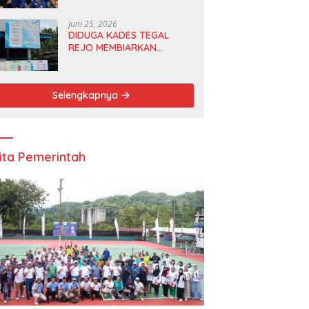
Anggota DPRD dan Ketua
DPD
Juni 25, 2026
DIDUGA KADES TEGAL
REJO MEMBIARKAN
ANGGOTA BPD
MERANGKAP KETUA RT 1
Selengkapnya
ita Pemerintah