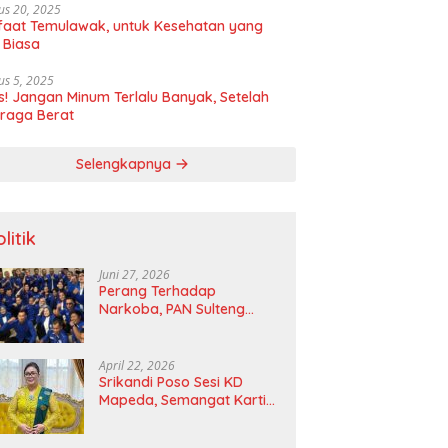
us 20, 2025
aat Temulawak, untuk Kesehatan yang
 Biasa
us 5, 2025
! Jangan Minum Terlalu Banyak, Setelah
raga Berat
Selengkapnya
litik
Juni 27, 2026
Perang Terhadap
Narkoba, PAN Sulteng
Bakal Tes Urine Seluruh
Anggota DPRD dan Ketua
DPD
April 22, 2026
Srikandi Poso Sesi KD
Mapeda, Semangat Kartini
Merawat Pelita Emansipasi