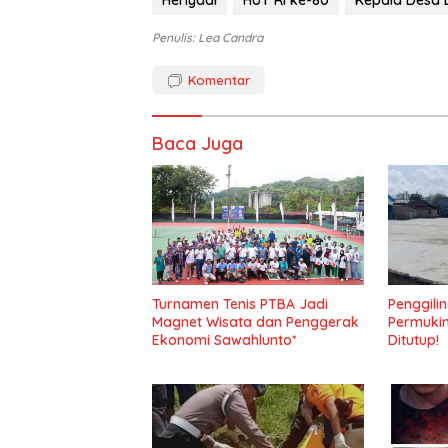
Heriyadi
HUT RI ke-80
Kepala Desa 
Penulis: Lea Candra
Komentar
Baca Juga
Turnamen Tenis PTBA Jadi
Penggili
Magnet Wisata dan Penggerak
Permuki
Ekonomi Sawahlunto*
Ditutup!