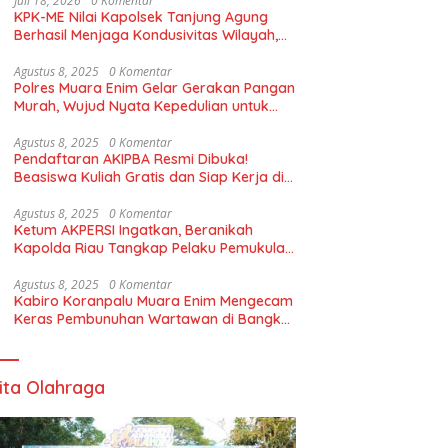
Juli 18, 2026
0 Komentar
KPK-ME Nilai Kapolsek Tanjung Agung
Berhasil Menjaga Kondusivitas Wilayah,
Piagam Apresiasi Diserahkan Secara
Langsung
Agustus 8, 2025
0 Komentar
Polres Muara Enim Gelar Gerakan Pangan
Murah, Wujud Nyata Kepedulian untuk
Rakyat
Agustus 8, 2025
0 Komentar
Pendaftaran AKIPBA Resmi Dibuka!
Beasiswa Kuliah Gratis dan Siap Kerja di
Pertambangan*
Agustus 8, 2025
0 Komentar
Ketum AKPERSI Ingatkan, Beranikah
Kapolda Riau Tangkap Pelaku Pemukulan
Terhadap Wartawan dan Tutup POM
Bensin Tabe Gadang Pekanbaru
Agustus 8, 2025
0 Komentar
Kabiro Koranpalu Muara Enim Mengecam
Keras Pembunuhan Wartawan di Bangka
Belitung
ita Olahraga