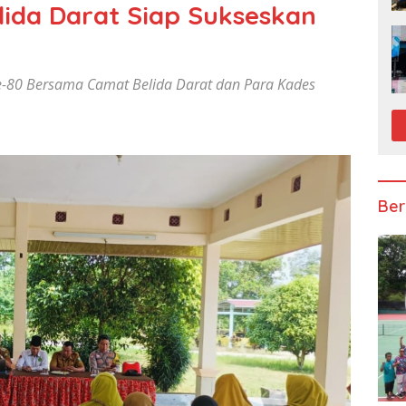
lida Darat Siap Sukseskan
ke-80 Bersama Camat Belida Darat dan Para Kades
Ber