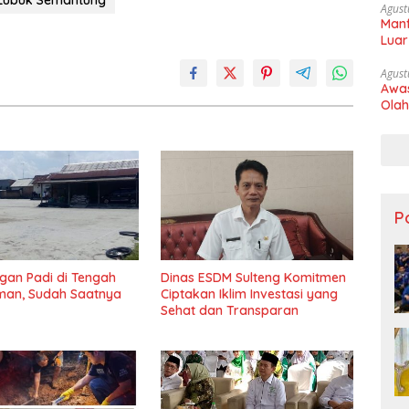
Lubuk Semantung
Agust
Manf
Luar
Agust
Awas
Olah
Po
ngan Padi di Tengah
Dinas ESDM Sulteng Komitmen
man, Sudah Saatnya
Ciptakan Iklim Investasi yang
Sehat dan Transparan