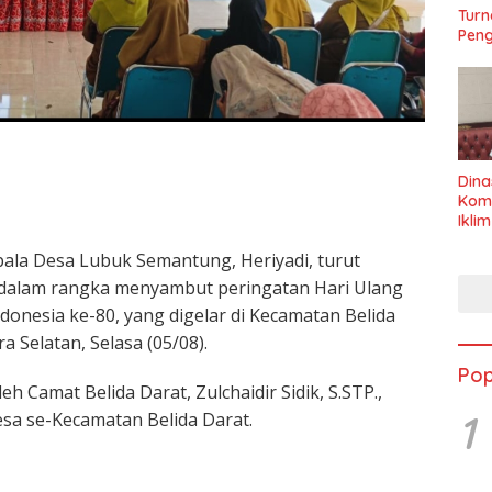
Turn
Peng
Dina
Kom
Ikli
Seha
ala Desa Lubuk Semantung, Heriyadi, turut
dalam rangka menyambut peringatan Hari Ulang
nesia ke-80, yang digelar di Kecamatan Belida
 Selatan, Selasa (05/08).
Pop
h Camat Belida Darat, Zulchaidir Sidik, S.STP.,
1
Desa se-Kecamatan Belida Darat.