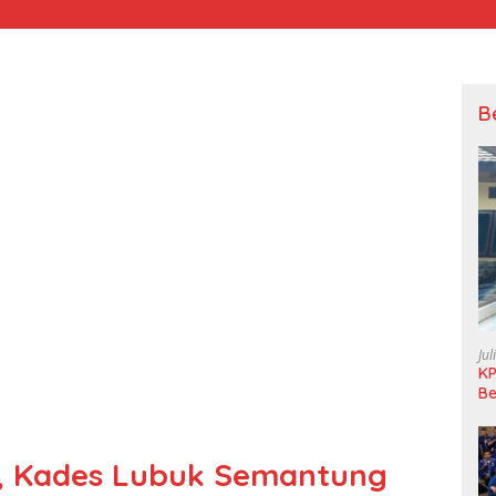
B
Jul
KP
Be
Pi
L
, Kades Lubuk Semantung