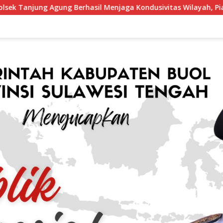
asil Menjaga Kondusivitas Wilayah, Piagam Apresiasi Diserahk