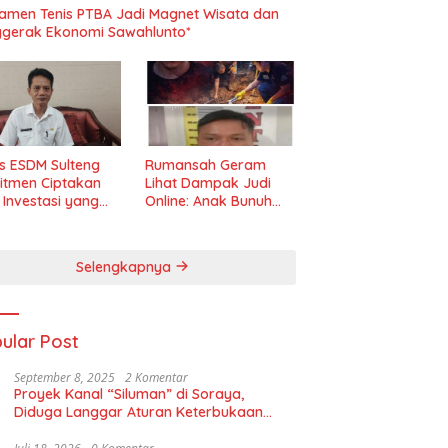
amen Tenis PTBA Jadi Magnet Wisata dan
gerak Ekonomi Sawahlunto*
s ESDM Sulteng
Rumansah Geram
itmen Ciptakan
Lihat Dampak Judi
m Investasi yang
Online: Anak Bunuh
t dan Transparan
Ibu, Pemerintah
Diminta Tindak Tegas!
Selengkapnya
ular Post
September 8, 2025
2 Komentar
Proyek Kanal “Siluman” di Soraya,
Diduga Langgar Aturan Keterbukaan
Informasi