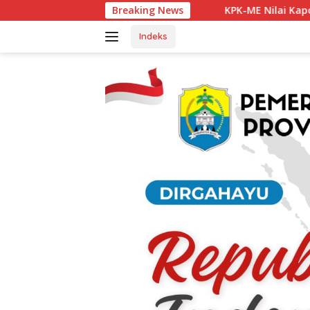
Langsung
KPK-ME Nilai Kapolsek Tanjung Agung Berh
Breaking News
ke
konten
Indeks