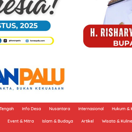
 Tengah
Info Desa
Nusantara
Internasional
Hukum & K
Event & Mitra
Islam & Budaya
Artikel
Wisata & Kulin