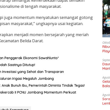
berharap semangat kemerdekaan dapat semakin
ionalisme di tengah masyarakat.
 tapi juga momentum menyatukan semangat gotong
lapisan masyarakat,” ungkapnya usai kegiatan.
harapkan menjadi momen bersejarah yang meriah
ecamatan Belida Darat.
Oktob
Rib
Play
Gaun
dan Penggerak Ekonomi Sawahlunto*
Septe
Daun
Penggilingan Padi di Tengah Permukiman, Sudah Saatnya Ditutup!
Manf
m Investasi yang Sehat dan Transparan
Agust
 Saluran Irigasi Megaluh Jombang
Gela
Anak Bunuh Ibu, Pemerintah Diminta Tindak Tegas!
Bala
Sam
uskercab II PCNU Jombang Momentum Perkuat
Agust
Soro
Lemb