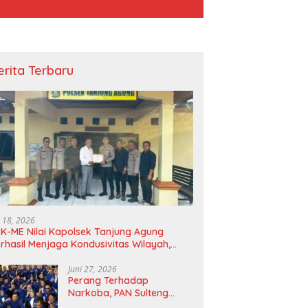
erita Terbaru
i 18, 2026
K-ME Nilai Kapolsek Tanjung Agung
rhasil Menjaga Kondusivitas Wilayah,
agam Apresiasi Diserahkan Secara
angsung
Juni 27, 2026
Perang Terhadap
Narkoba, PAN Sulteng
Bakal Tes Urine Seluruh