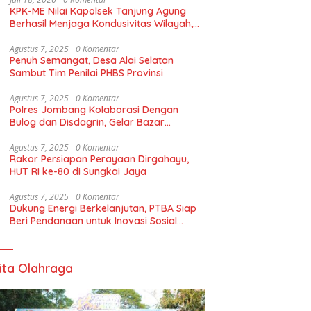
KPK-ME Nilai Kapolsek Tanjung Agung
Berhasil Menjaga Kondusivitas Wilayah,
Piagam Apresiasi Diserahkan Secara
Langsung
Agustus 7, 2025
0 Komentar
Penuh Semangat, Desa Alai Selatan
Sambut Tim Penilai PHBS Provinsi
Agustus 7, 2025
0 Komentar
Polres Jombang Kolaborasi Dengan
Bulog dan Disdagrin, Gelar Bazar
Gerakan Pangan Murah Untuk Masyaraka
Agustus 7, 2025
0 Komentar
Rakor Persiapan Perayaan Dirgahayu,
HUT RI ke-80 di Sungkai Jaya
Agustus 7, 2025
0 Komentar
Dukung Energi Berkelanjutan, PTBA Siap
Beri Pendanaan untuk Inovasi Sosial
Berbasis Komunitas*
ita Olahraga