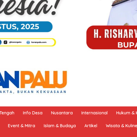
 Tengah
Info Desa
Nusantara
Internasional
Hukum & K
Event & Mitra
Islam & Budaya
Artikel
Wisata & Kulin