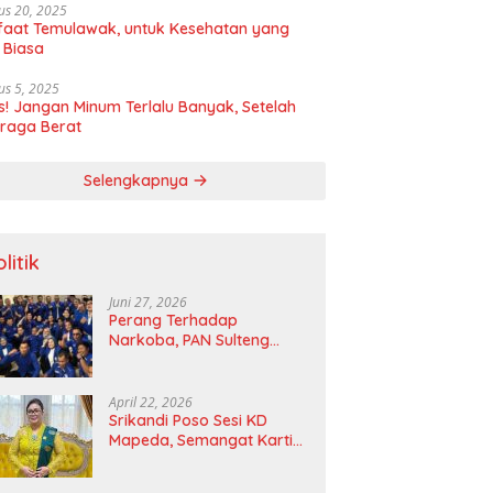
us 20, 2025
aat Temulawak, untuk Kesehatan yang
 Biasa
us 5, 2025
! Jangan Minum Terlalu Banyak, Setelah
raga Berat
Selengkapnya
litik
Juni 27, 2026
Perang Terhadap
Narkoba, PAN Sulteng
Bakal Tes Urine Seluruh
Anggota DPRD dan Ketua
DPD
April 22, 2026
Srikandi Poso Sesi KD
Mapeda, Semangat Kartini
Merawat Pelita Emansipasi