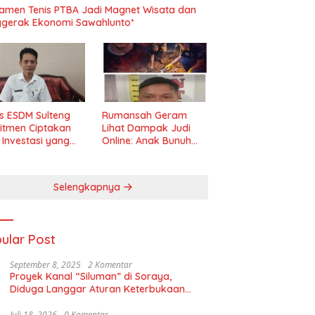
amen Tenis PTBA Jadi Magnet Wisata dan
gerak Ekonomi Sawahlunto*
s ESDM Sulteng
Rumansah Geram
itmen Ciptakan
Lihat Dampak Judi
m Investasi yang
Online: Anak Bunuh
t dan Transparan
Ibu, Pemerintah
Diminta Tindak Tegas!
Selengkapnya
ular Post
September 8, 2025
2 Komentar
Proyek Kanal “Siluman” di Soraya,
Diduga Langgar Aturan Keterbukaan
Informasi
Juli 18, 2026
0 Komentar