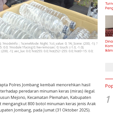
Turn
Peng
Dina
; ?modeInfo: ; ?sceneMode: Night; ?cct_value: 0; ?AI_Scene: (200, -1); ?
Kom
5: 0.0; ?module:1facing:0; hw-remosaic: 0; touch: (-1.0, -1.0);
Ikli
200, -1); aec_lux: 0.0; hist255: 0.0; hist252~255: 0.0; hist0~15: 0.0;
Seha
pta Polres Jombang kembali menorehkan hasil
Pop
terhadap peredaran minuman keras (miras) ilegal.
1
ga Dusun Mejono, Kecamatan Plemahan, Kabupaten
at mengangkut 800 botol minuman keras jenis Arak
upaten Jombang, pada Jumat (31 Oktober 2025).