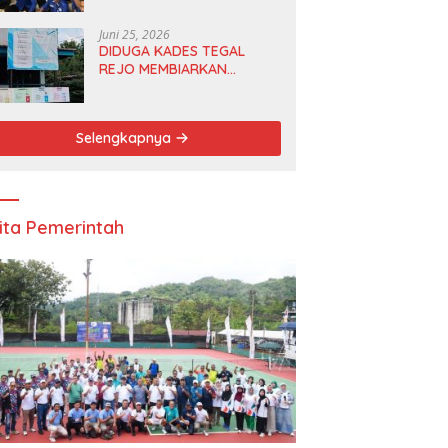
Anggota DPRD dan Ketua
DPD
Juni 25, 2026
DIDUGA KADES TEGAL
REJO MEMBIARKAN
ANGGOTA BPD
MERANGKAP KETUA RT 1
Selengkapnya
ita Pemerintah