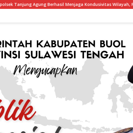
rhasil Menjaga Kondusivitas Wilayah, Piagam Apresiasi Disera