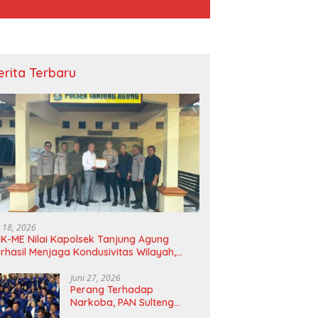
erita Terbaru
i 18, 2026
K-ME Nilai Kapolsek Tanjung Agung
rhasil Menjaga Kondusivitas Wilayah,
agam Apresiasi Diserahkan Secara
angsung
Juni 27, 2026
Perang Terhadap
Narkoba, PAN Sulteng
Bakal Tes Urine Seluruh