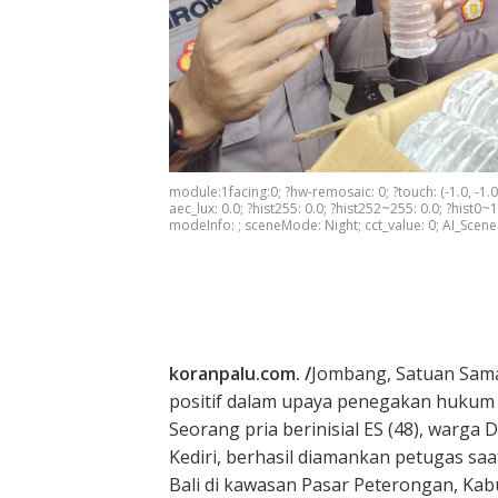
module:1facing:0; ?hw-remosaic: 0; ?touch: (-1.0, -1.0)
aec_lux: 0.0; ?hist255: 0.0; ?hist252~255: 0.0; ?hist0~1
modeInfo: ; sceneMode: Night; cct_value: 0; AI_Scene: (
koranpalu.com. /
Jombang, Satuan Sama
positif dalam upaya penegakan hukum 
Seorang pria berinisial ES (48), war
Kediri, berhasil diamankan petugas sa
Bali di kawasan Pasar Peterongan, Kab