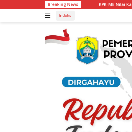
Langsung
KPK-ME Nilai Kapolsek Tanjung Agung Be
Breaking News
ke
konten
Indeks