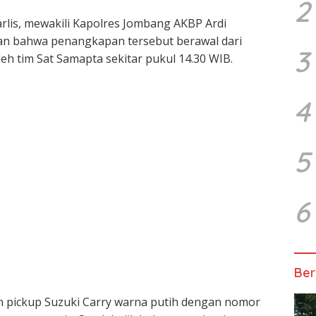
2
lis, mewakili Kapolres Jombang AKBP Ardi
askan bahwa penangkapan tersebut berawal dari
3
leh tim Sat Samapta sekitar pukul 14.30 WIB.
4
5
6
Ber
 pickup Suzuki Carry warna putih dengan nomor