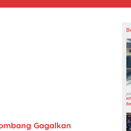
B
Jul
KP
Be
Pi
L
Jombang Gagalkan