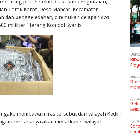
 seorang pria. Setelah dilakukan pengintaian,
alan Totok Kerot, Desa Mancar, Kecamatan
an dan penggeledahan, ditemukan delapan dos
00 mililiter,” terang Kompol Syarlis.
Oktob
Rib
Play
Gaun
Septe
Daun
Manf
Agust
Gela
Bala
mengaku membawa miras tersebut dari wilayah Kediri
Sam
agian rencananya akan diedarkan di wilayah
Agust
Soro
Lemb