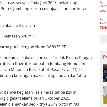
s kasus serupa. Pada Juni 2025, pelaku juga
Agust
Manf
 Polres Jombang karena menjual minuman keras
Luar
.
Agust
Awas
mankan, antara lain:
Olah
li (kemasan 600 ml).
 warna putih dengan Nopol W 8935 PF.
Po
es hukum melalui mekanisme Tindak Pidana Ringan
 Peraturan Daerah Kabupaten Jombang Nomor 16
ran Minuman Beralkohol, Pasal 7 ayat (1) jo.
 berupa kurungan maksimal tiga bulan dan/atau
n bahwa kegiatan razia miras tanpa izin ini
ang digelar selama bulan Oktober 2025.
elah diamankan sedikitnya 2.342 botol miras