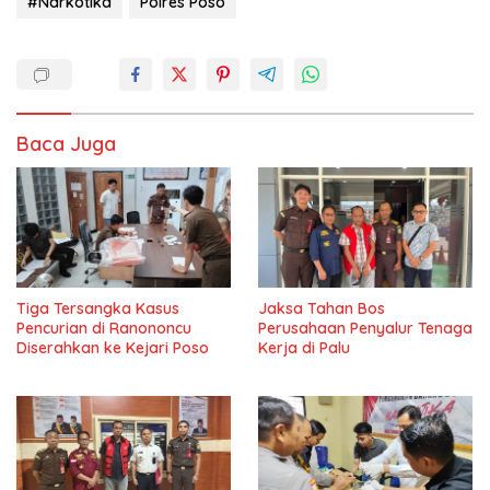
#Narkotika
Polres Poso
Baca Juga
Tiga Tersangka Kasus
Jaksa Tahan Bos
Pencurian di Ranononcu
Perusahaan Penyalur Tenaga
Diserahkan ke Kejari Poso
Kerja di Palu