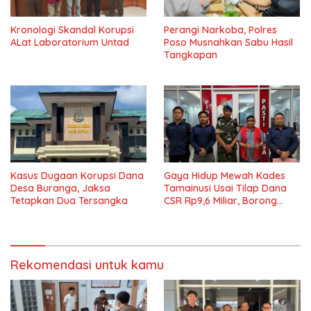
Kronologi Skandal Korupsi
Perangi Narkoba, Polres
ALat Laboratorium Untad
Poso Musnahkan Sabu Hasil
Tangkapan
Kasus Dugaan Korupsi Dana
Gaya Hidup Mewah Kades
Desa Buranga, Jaksa
Tamainusi Usai Tilap Dana
Tetapkan Dua Tersangka
CSR Rp9,6 Miliar, Borong
Pajero Hingga Rumah Cluster
Rekomendasi untuk kamu