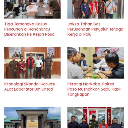
Tiga Tersangka Kasus
Jaksa Tahan Bos
Pencurian di Ranononcu
Perusahaan Penyalur Tenaga
Diserahkan ke Kejari Poso
Kerja di Palu
Kronologi Skandal Korupsi
Perangi Narkoba, Polres
ALat Laboratorium Untad
Poso Musnahkan Sabu Hasil
Tangkapan