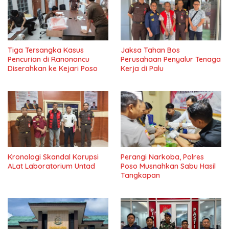
Tiga Tersangka Kasus
Jaksa Tahan Bos
Pencurian di Ranononcu
Perusahaan Penyalur Tenaga
Diserahkan ke Kejari Poso
Kerja di Palu
Kronologi Skandal Korupsi
Perangi Narkoba, Polres
ALat Laboratorium Untad
Poso Musnahkan Sabu Hasil
Tangkapan