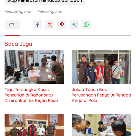
Stop kekerasan terhadap wartawan
Penulis: Ky Arie
Editor: Ky Arie
Baca Juga
Tiga Tersangka Kasus
Jaksa Tahan Bos
Pencurian di Ranononcu
Perusahaan Penyalur Tenaga
Diserahkan ke Kejari Poso
Kerja di Palu