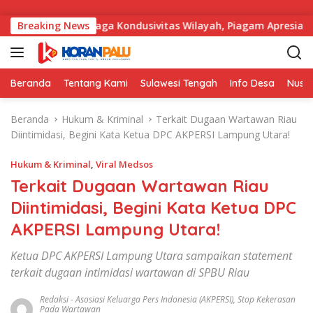
Langsung ke konten
hasil Menjaga Kondusivitas Wilayah, Piagam Apresiasi Diserah
Breaking News
Beranda
Tentang Kami
Sulawesi Tengah
Info Desa
Nusa
Beranda
Hukum & Kriminal
Terkait Dugaan Wartawan Riau
Diintimidasi, Begini Kata Ketua DPC AKPERSI Lampung Utara!
Hukum & Kriminal
,
Viral Medsos
Terkait Dugaan Wartawan Riau
Diintimidasi, Begini Kata Ketua DPC
AKPERSI Lampung Utara!
Ketua DPC AKPERSI Lampung Utara sampaikan statement
terkait dugaan intimidasi wartawan di SPBU Riau
Redaksi
-
Asosiasi Keluarga Pers Indonesia (AKPERSI)
,
Stop Kekerasan
Pada Wartawan