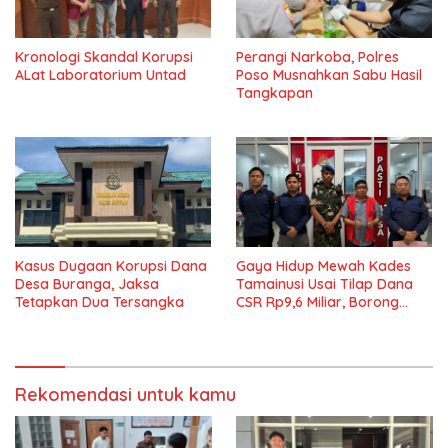
Kronologi Skandal Korupsi
Perangi Narkoba, Polres
ALat Laboratorium Untad
Poso Musnahkan Sabu Hasil
Tangkapan
Kasus Dugaan Korupsi Dana
Gaya Hidup Mewah Kades
Desa Buranga, Jaksa
Tamainusi Usai Tilap Dana
Tetapkan Dua Tersangka
CSR Rp9,6 Miliar, Borong
Pajero Hingga Rumah Cluster
Rekomendasi untuk kamu