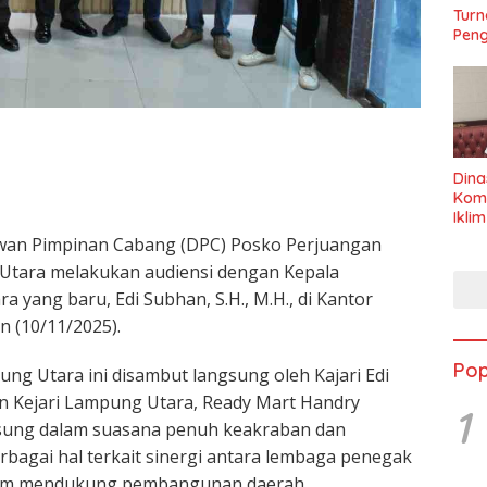
Turn
Peng
Dina
Kom
Ikli
Seha
an Pimpinan Cabang (DPC) Posko Perjuangan
Utara melakukan audiensi dengan Kepala
a yang baru, Edi Subhan, S.H., M.H., di Kantor
 (10/11/2025).
Pop
g Utara ini disambut langsung oleh Kajari Edi
jen Kejari Lampung Utara, Ready Mart Handry
1
ngsung dalam suasana penuh keakraban dan
agai hal terkait sinergi antara lembaga penegak
lam mendukung pembangunan daerah.