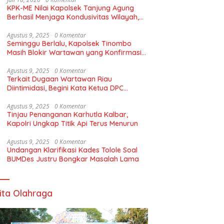
KPK-ME Nilai Kapolsek Tanjung Agung
Berhasil Menjaga Kondusivitas Wilayah,
Piagam Apresiasi Diserahkan Secara
Langsung
Agustus 9, 2025
0 Komentar
Seminggu Berlalu, Kapolsek Tinombo
Masih Blokir Wartawan yang Konfirmasi
Dugaan BBM Subsidi Proyek Jalan
Agustus 9, 2025
0 Komentar
Terkait Dugaan Wartawan Riau
Diintimidasi, Begini Kata Ketua DPC
AKPERSI Lampung Utara!
Agustus 9, 2025
0 Komentar
Tinjau Penanganan Karhutla Kalbar,
Kapolri Ungkap Titik Api Terus Menurun
Agustus 9, 2025
0 Komentar
Undangan Klarifikasi Kades Tolole Soal
BUMDes Justru Bongkar Masalah Lama
ita Olahraga