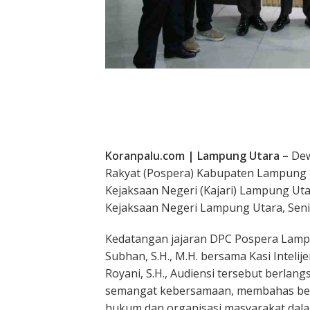
Koranpalu.com | Lampung Utara –
Dew
Rakyat (Pospera) Kabupaten Lampung 
Kejaksaan Negeri (Kajari) Lampung Utar
Kejaksaan Negeri Lampung Utara, Senin
Kedatangan jajaran DPC Pospera Lampun
Subhan, S.H., M.H. bersama Kasi Inteli
Royani, S.H., Audiensi tersebut berla
semangat kebersamaan, membahas berb
hukum dan organisasi masyarakat da