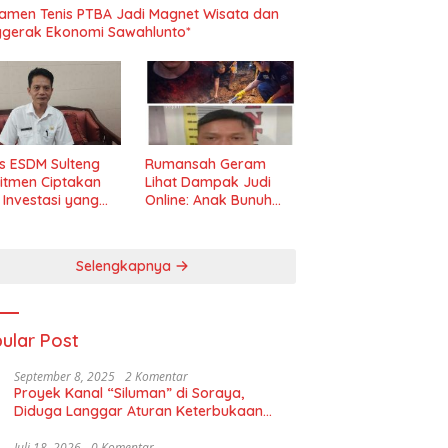
amen Tenis PTBA Jadi Magnet Wisata dan
gerak Ekonomi Sawahlunto*
s ESDM Sulteng
Rumansah Geram
itmen Ciptakan
Lihat Dampak Judi
m Investasi yang
Online: Anak Bunuh
t dan Transparan
Ibu, Pemerintah
Diminta Tindak Tegas!
Selengkapnya
ular Post
September 8, 2025
2 Komentar
Proyek Kanal “Siluman” di Soraya,
Diduga Langgar Aturan Keterbukaan
Informasi
Juli 18, 2026
0 Komentar