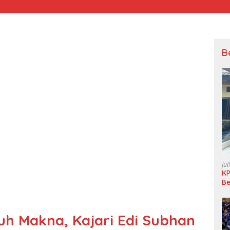
B
Jul
KP
Be
Pi
L
uh Makna, Kajari Edi Subhan