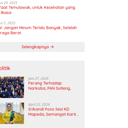
us 20, 2025
aat Temulawak, untuk Kesehatan yang
 Biasa
us 5, 2025
! Jangan Minum Terlalu Banyak, Setelah
raga Berat
Selengkapnya
litik
Juni 27, 2026
Perang Terhadap
Narkoba, PAN Sulteng
Bakal Tes Urine Seluruh
Anggota DPRD dan Ketua
DPD
April 22, 2026
Srikandi Poso Sesi KD
Mapeda, Semangat Kartini
Merawat Pelita Emansipasi