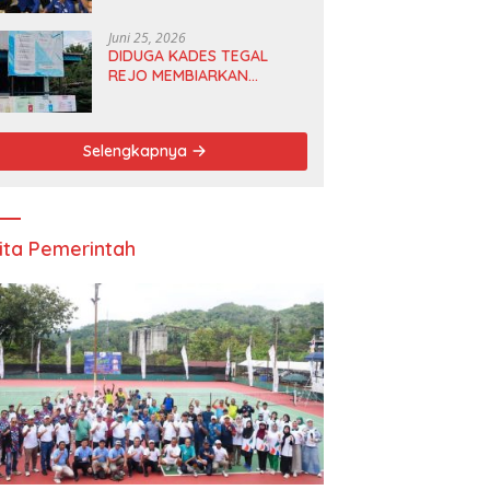
Anggota DPRD dan Ketua
DPD
Juni 25, 2026
DIDUGA KADES TEGAL
REJO MEMBIARKAN
ANGGOTA BPD
MERANGKAP KETUA RT 1
Selengkapnya
ita Pemerintah