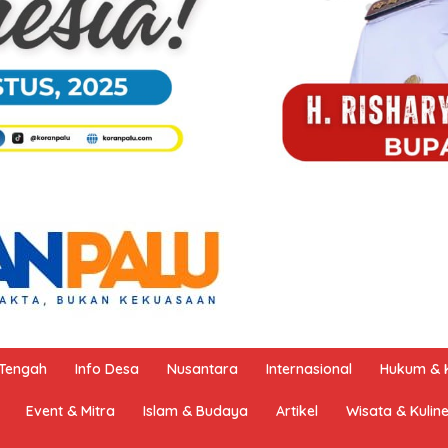
 Tengah
Info Desa
Nusantara
Internasional
Hukum & K
Event & Mitra
Islam & Budaya
Artikel
Wisata & Kulin