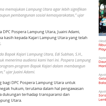
a memajukan Lampung Utara agar lebih signifikan
 maupun pembangunan sosial kemasyarakatan,” ujar
tua DPC Pospera Lampung Utara, Juaini Adami,
ma kasih kepada Kajari Lampung Utara yang telah
Oktob
.
Rib
Play
Gaun
a Bapak Kajari Lampung Utara, Edi Subhan, S.H.,
Septe
tuk menerima audiensi kami hari ini. Pospera Lampung
Daun
 program-program Bapak Kajari dalam membangun
Manf
,” ujar Juaini Adami.
Agust
Gela
ng bagi DPC Pospera Lampung Utara untuk
Bala
Sam
negak hukum, terutama dalam hal pengawasan
Agust
ta dukungan terhadap transparansi dan
Soro
Lemb
mpung Utara.