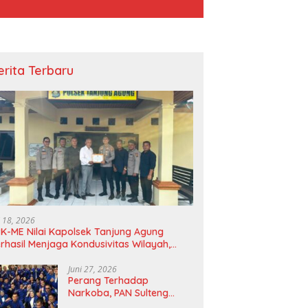
erita Terbaru
i 18, 2026
K-ME Nilai Kapolsek Tanjung Agung
rhasil Menjaga Kondusivitas Wilayah,
agam Apresiasi Diserahkan Secara
angsung
Juni 27, 2026
Perang Terhadap
Narkoba, PAN Sulteng
Bakal Tes Urine Seluruh