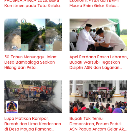
PROSPER A IRCA 2026, Bukti
Ekonomi, PTBA dan BKMT
Komitmen pada Tata Kelola
Muara Enim Gelar Kelas
dan Kepatuhan*
Kreasi Vol.7*
30 Tahun Menunggu Jalan:
Apel Perdana Pasca Lebaran,
Desa Bambalaga Seakan
Bupati Warsubi Tegaskan
Hilang dari Peta
Disiplin ASN dan Layanan
Pembangunan Tolitoli
Tanpa Henti
Lupa Matikan Kompor,
Bupati Tak Temui
Rumah dan Lima Kendaraan
Demonstran, Forum Peduli
di Desa Mayoa Pamona
ASN Papua Ancam Gelar Aksi