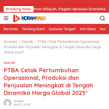
Langsung ke konten
a Kondusivitas Wilayah, Piagam Apresiasi Diserahkan Secara L
Breaking News
Beranda
Tentang Kami
Sulawesi Tengah
Info Desa
Nusa
Beranda
Daerah
PTBA Cetak Pertumbuhan Operasional,
Produksi dan Penjualan Meningkat di Tengah Dinamika Harga
Global 2025*
Daerah
PTBA Cetak Pertumbuhan
Operasional, Produksi dan
Penjualan Meningkat di Tengah
Dinamika Harga Global 2025*
Redaksi
April 2, 2026