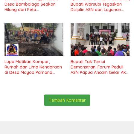
Desa Bambalaga Seakan
Bupati Warsubi Tegaskan
Hilang dari Peta
Disiplin ASN dan Layanan
Pembangunan Tolitoli
Tanpa Henti
Lupa Matikan Kompor,
Bupati Tak Temui
Rumah dan Lima Kendaraan
Demonstran, Forum Peduli
di Desa Mayoa Pamona
ASN Papua Ancam Gelar Aksi
Selatan Hangus Terbakar
Lebih Besar di Mimika
Tambah Komentar