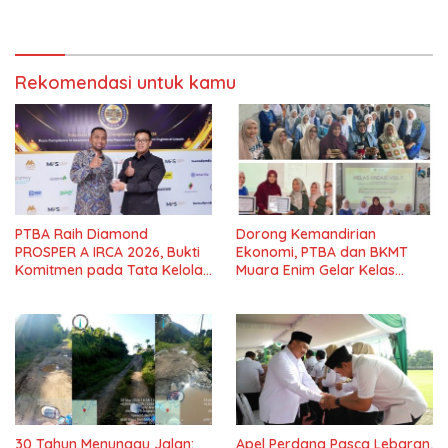
Selatan Hangus Terbakar
Lebih Besar di Mimika
Rekomendasi untuk kamu
PTBA Raih Diamond
Dorong Kemandirian
PROSPER A IRCA 2026, Bukti
Ekonomi, PTBA dan BKMT
Komitmen pada Tata Kelola
Muara Enim Gelar Kelas
dan Kepatuhan*
Kreasi Vol.7*
30 Tahun Menunggu Jalan:
Apel Perdana Pasca Lebaran,