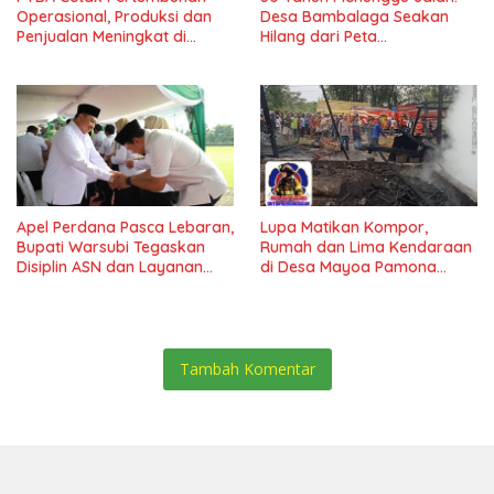
Operasional, Produksi dan
Desa Bambalaga Seakan
Penjualan Meningkat di
Hilang dari Peta
Tengah Dinamika Harga
Pembangunan Tolitoli
Global 2025*
Apel Perdana Pasca Lebaran,
Lupa Matikan Kompor,
Bupati Warsubi Tegaskan
Rumah dan Lima Kendaraan
Disiplin ASN dan Layanan
di Desa Mayoa Pamona
Tanpa Henti
Selatan Hangus Terbakar
Tambah Komentar