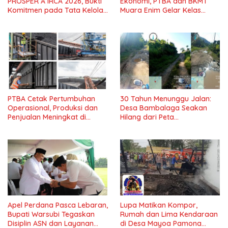
PROSPER A IRCA 2026, Bukti
Ekonomi, PTBA dan BKMT
Komitmen pada Tata Kelola
Muara Enim Gelar Kelas
dan Kepatuhan*
Kreasi Vol.7*
PTBA Cetak Pertumbuhan
30 Tahun Menunggu Jalan:
Operasional, Produksi dan
Desa Bambalaga Seakan
Penjualan Meningkat di
Hilang dari Peta
Tengah Dinamika Harga
Pembangunan Tolitoli
Global 2025*
Apel Perdana Pasca Lebaran,
Lupa Matikan Kompor,
Bupati Warsubi Tegaskan
Rumah dan Lima Kendaraan
Disiplin ASN dan Layanan
di Desa Mayoa Pamona