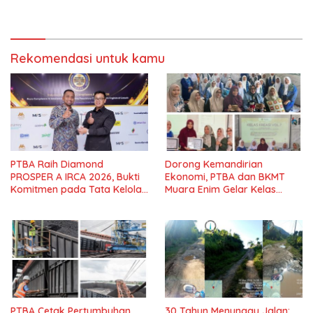
Tanpa Henti
Selatan Hangus Terbakar
Rekomendasi untuk kamu
PTBA Raih Diamond
Dorong Kemandirian
PROSPER A IRCA 2026, Bukti
Ekonomi, PTBA dan BKMT
Komitmen pada Tata Kelola
Muara Enim Gelar Kelas
dan Kepatuhan*
Kreasi Vol.7*
PTBA Cetak Pertumbuhan
30 Tahun Menunggu Jalan: