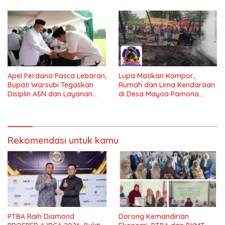
Global 2025*
Apel Perdana Pasca Lebaran,
Lupa Matikan Kompor,
Bupati Warsubi Tegaskan
Rumah dan Lima Kendaraan
Disiplin ASN dan Layanan
di Desa Mayoa Pamona
Tanpa Henti
Selatan Hangus Terbakar
Rekomendasi untuk kamu
PTBA Raih Diamond
Dorong Kemandirian