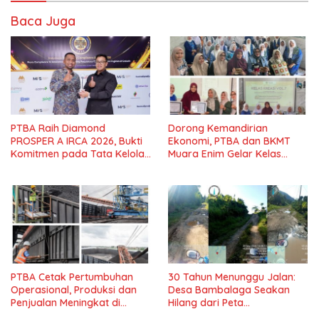
Baca Juga
PTBA Raih Diamond
Dorong Kemandirian
PROSPER A IRCA 2026, Bukti
Ekonomi, PTBA dan BKMT
Komitmen pada Tata Kelola
Muara Enim Gelar Kelas
dan Kepatuhan*
Kreasi Vol.7*
PTBA Cetak Pertumbuhan
30 Tahun Menunggu Jalan:
Operasional, Produksi dan
Desa Bambalaga Seakan
Penjualan Meningkat di
Hilang dari Peta
Tengah Dinamika Harga
Pembangunan Tolitoli