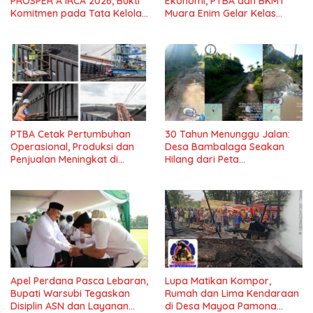
PROSPER A IRCA 2026, Bukti
Ekonomi, PTBA dan BKMT
Komitmen pada Tata Kelola
Muara Enim Gelar Kelas
dan Kepatuhan*
Kreasi Vol.7*
PTBA Cetak Pertumbuhan
30 Tahun Menunggu Jalan:
Operasional, Produksi dan
Desa Bambalaga Seakan
Penjualan Meningkat di
Hilang dari Peta
Tengah Dinamika Harga
Pembangunan Tolitoli
Global 2025*
Apel Perdana Pasca Lebaran,
Lupa Matikan Kompor,
Bupati Warsubi Tegaskan
Rumah dan Lima Kendaraan
Disiplin ASN dan Layanan
di Desa Mayoa Pamona