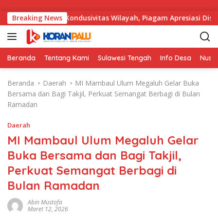
Langsung ke konten
l Menjaga Kondusivitas Wilayah, Piagam Apresiasi Diserahkan 
Breaking News
Beranda
Tentang Kami
Sulawesi Tengah
Info Desa
Nusa
Beranda
Daerah
MI Mambaul Ulum Megaluh Gelar Buka
Bersama dan Bagi Takjil, Perkuat Semangat Berbagi di Bulan
Ramadan
Daerah
MI Mambaul Ulum Megaluh Gelar
Buka Bersama dan Bagi Takjil,
Perkuat Semangat Berbagi di
Bulan Ramadan
Abin Mustofa
Maret 12, 2026