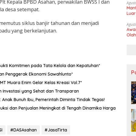
 Plt Kepala BPBD Asahan, perwakilan BWSS I dan
Agust
Manf
la desa setempat.
Luar
memutus siklus banjir tahunan dan menjadi
Agust
Awas
adu yang berkelanjutan.
Olah
ukti Komitmen pada Tata Kelola dan Kepatuhan*
Po
dan Penggerak Ekonomi Sawahlunto*
T Muara Enim Gelar Kelas Kreasi Vol.7*
m Investasi yang Sehat dan Transparan
Anak Bunuh Ibu, Pemerintah Diminta Tindak Tegas!
uksi dan Penjualan Meningkat di Tengah Dinamika Harga
I
#DASAsahan
#JasaTirta