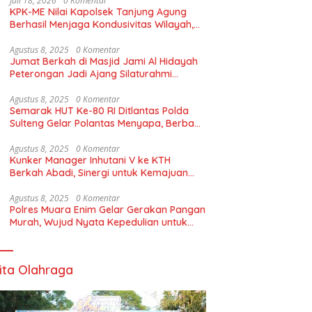
Juli 18, 2026
0 Komentar
KPK-ME Nilai Kapolsek Tanjung Agung
Berhasil Menjaga Kondusivitas Wilayah,
Piagam Apresiasi Diserahkan Secara
Langsung
Agustus 8, 2025
0 Komentar
Jumat Berkah di Masjid Jami Al Hidayah
Peterongan Jadi Ajang Silaturahmi
Warga
Agustus 8, 2025
0 Komentar
Semarak HUT Ke-80 RI Ditlantas Polda
Sulteng Gelar Polantas Menyapa, Berbagi
Bendera Merah Putih
Agustus 8, 2025
0 Komentar
Kunker Manager Inhutani V ke KTH
Berkah Abadi, Sinergi untuk Kemajuan
Petani
Agustus 8, 2025
0 Komentar
Polres Muara Enim Gelar Gerakan Pangan
Murah, Wujud Nyata Kepedulian untuk
Rakyat
ita Olahraga