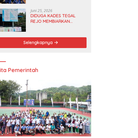
Anggota DPRD dan Ketua
DPD
Juni 25, 2026
DIDUGA KADES TEGAL
REJO MEMBIARKAN
ANGGOTA BPD
MERANGKAP KETUA RT 1
Selengkapnya
ita Pemerintah