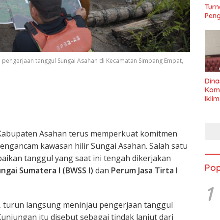
Turn
Peng
jau pengerjaan tanggul Sungai Asahan di Kecamatan Simpang Empat,
Dina
Kom
Ikli
Seha
Kabupaten Asahan terus memperkuat komitmen
engancam kawasan hilir Sungai Asahan. Salah satu
aikan tanggul yang saat ini tengah dikerjakan
Pop
ungai Sumatera I (BWSS I)
dan
Perum Jasa Tirta I
1
, turun langsung meninjau pengerjaan tanggul
unjungan itu disebut sebagai tindak lanjut dari