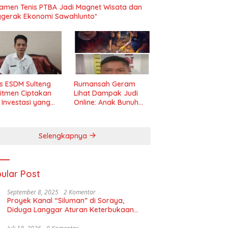
amen Tenis PTBA Jadi Magnet Wisata dan
gerak Ekonomi Sawahlunto*
s ESDM Sulteng
Rumansah Geram
itmen Ciptakan
Lihat Dampak Judi
m Investasi yang
Online: Anak Bunuh
t dan Transparan
Ibu, Pemerintah
Diminta Tindak Tegas!
Selengkapnya
ular Post
September 8, 2025
2 Komentar
Proyek Kanal “Siluman” di Soraya,
Diduga Langgar Aturan Keterbukaan
Informasi