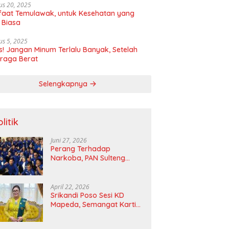
us 20, 2025
aat Temulawak, untuk Kesehatan yang
 Biasa
us 5, 2025
! Jangan Minum Terlalu Banyak, Setelah
raga Berat
Selengkapnya
litik
Juni 27, 2026
Perang Terhadap
Narkoba, PAN Sulteng
Bakal Tes Urine Seluruh
Anggota DPRD dan Ketua
DPD
April 22, 2026
Srikandi Poso Sesi KD
Mapeda, Semangat Kartini
Merawat Pelita Emansipasi