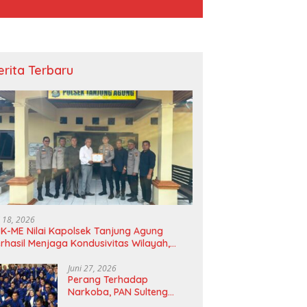
erita Terbaru
i 18, 2026
K-ME Nilai Kapolsek Tanjung Agung
rhasil Menjaga Kondusivitas Wilayah,
agam Apresiasi Diserahkan Secara
angsung
Juni 27, 2026
Perang Terhadap
Narkoba, PAN Sulteng
Bakal Tes Urine Seluruh