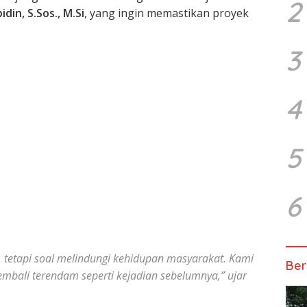
2
idin, S.Sos., M.Si
, yang ingin memastikan proyek
3
4
5
6
r, tetapi soal melindungi kehidupan masyarakat. Kami
Ber
kembali terendam seperti kejadian sebelumnya,” ujar