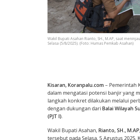
Wakil Bupati Asahan Rianto, SH., M.AP, saat menin
Selasa (5/8/2025). (Foto: Humas Pemkab Asahan)
Kisaran, Koranpalu.com
– Pemerintah 
dalam mengatasi potensi banjir yang m
langkah konkret dilakukan melalui perb
dengan dukungan dari
Balai Wilayah S
(PJT I)
.
Wakil Bupati Asahan,
Rianto, SH., M.AP
tersebut pada Selasa, 5 Agustus 2025. K