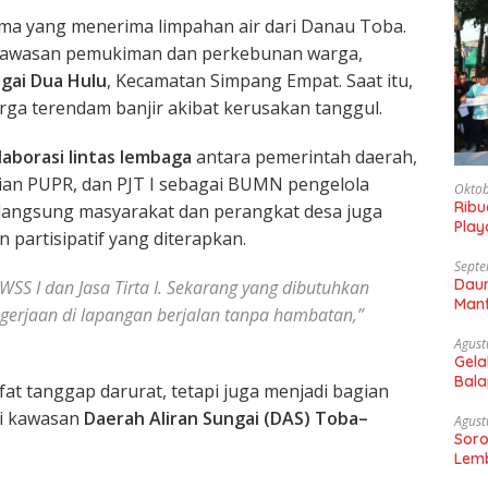
ma yang menerima limpahan air dari Danau Toba.
ke kawasan pemukiman dan perkebunan warga,
gai Dua Hulu
, Kecamatan Simpang Empat. Saat itu,
ga terendam banjir akibat kerusakan tanggul.
aborasi lintas lembaga
antara pemerintah daerah,
ian PUPR, dan PJT I sebagai BUMN pengelola
Oktob
Rib
n langsung masyarakat dan perangkat desa juga
Play
 partisipatif yang diterapkan.
Gaun
Septe
Daun
WSS I dan Jasa Tirta I. Sekarang yang dibutuhkan
Manf
erjaan di lapangan berjalan tanpa hambatan,”
Agust
Gela
Bala
ifat tanggap darurat, tetapi juga menjadi bagian
Sam
si kawasan
Daerah Aliran Sungai (DAS) Toba–
Agust
Soro
Lemb