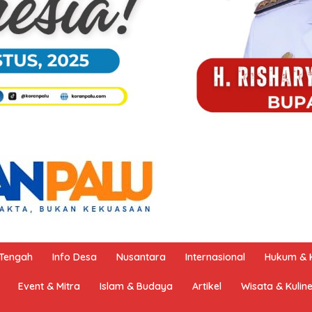
 Tengah
Info Desa
Nusantara
Internasional
Hukum & K
Event & Mitra
Islam & Budaya
Artikel
Wisata & Kulin