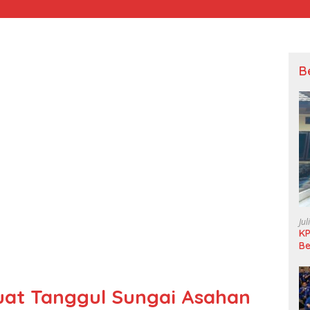
B
Jul
KP
Be
Pi
L
at Tanggul Sungai Asahan