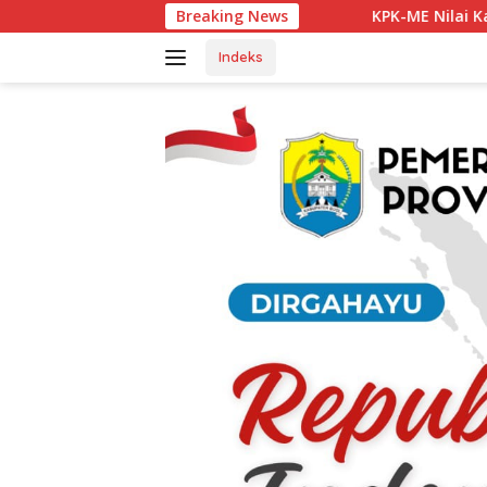
Langsung
KPK-ME Nilai Kapolsek Tanjung Agung Be
Breaking News
ke
konten
Indeks