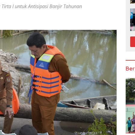
irta I untuk Antisipasi Banjir Tahunan
Ber