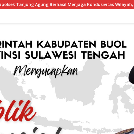
rhasil Menjaga Kondusivitas Wilayah, Piagam Apresiasi Disera