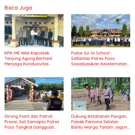
Baca Juga
KPK-ME Nilai Kapolsek
Police Go to School :
Tanjung Agung Berhasil
Satlantas Polres Poso
Menjaga Kondusivitas
Sosialisasikan Keselamatan
Wilayah, Piagam Apresiasi
Berlalu Lintas di SMPN 1 Lage
Diserahkan Secara Langsung
Strong Point dan Patroli
Dukung Ketahanan Pangan,
Presisi, Sat Samapta Polres
Polsek Pamona Selatan
Poso Tangkal Gangguan
Bantu Warga Tanam Jagung
Kamtibmas
di Desa Boe