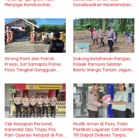
Menjaga Kondusivitas
Sosialisasikan Keselamatan
Wilayah, Piagam Apresiasi
Berlalu Lintas di SMPN 1 Lage
Diserahkan Secara Langsung
Strong Point dan Patroli
Dukung Ketahanan Pangan,
Presisi, Sat Samapta Polres
Polsek Pamona Selatan
Poso Tangkal Gangguan
Bantu Warga Tanam Jagung
Kamtibmas
di Desa Boe
Cek Kesiapan Personel,
Mudik Aman di Poso, Polisi
Karendal Ops Tinjau Pos
Pastikan Layanan Call Center
Pam Operasi Ketupat di Poso
110 Dapat Diakses Tanpa