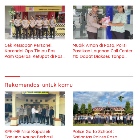
Cek Kesiapan Personel,
Mudik Aman di Poso, Polisi
Karendal Ops Tinjau Pos
Pastikan Layanan Call Center
Pam Operasi Ketupat di Poso
110 Dapat Diakses Tanpa
Pesisir
Pulsa
Rekomendasi untuk kamu
KPK-ME Nilai Kapolsek
Police Go to School :
Tanjung Agung Berhasil
Satlantas Polres Poso