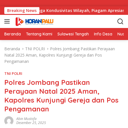
Langsung ke konten
hasil Menjaga Kondusivitas Wilayah, Piagam Apresiasi Diserah
Breaking News
Beranda
Tentang Kami
Sulawesi Tengah
Info Desa
Nusa
Beranda
TNI POLRI
Polres Jombang Pastikan Perayaan
Natal 2025 Aman, Kapolres Kunjungi Gereja dan Pos
Pengamanan
TNI POLRI
Polres Jombang Pastikan
Perayaan Natal 2025 Aman,
Kapolres Kunjungi Gereja dan Pos
Pengamanan
Abin Mustofa
Desember 25, 2025