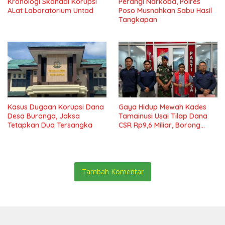
Kronologi Skandal Korupsi
Perangi Narkoba, Polres
ALat Laboratorium Untad
Poso Musnahkan Sabu Hasil
Tangkapan
Kasus Dugaan Korupsi Dana
Gaya Hidup Mewah Kades
Desa Buranga, Jaksa
Tamainusi Usai Tilap Dana
Tetapkan Dua Tersangka
CSR Rp9,6 Miliar, Borong
Pajero Hingga Rumah Cluster
Tambah Komentar