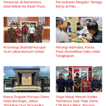
Pencurian di Ranononcu
Perusahaan Penyalur Tenaga
Diserahkan ke Kejari Poso
Kerja di Palu
Kronologi Skandal Korupsi
Perangi Narkoba, Polres
ALat Laboratorium Untad
Poso Musnahkan Sabu Hasil
Tangkapan
Kasus Dugaan Korupsi Dana
Gaya Hidup Mewah Kades
Desa Buranga, Jaksa
Tamainusi Usai Tilap Dana
Tetapkan Dua Tersangka
CSR Rp9,6 Miliar, Borong