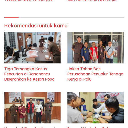
Pajero Hingga Rumah Cluster
Rekomendasi untuk kamu
Tiga Tersangka Kasus
Jaksa Tahan Bos
Pencurian di Ranononcu
Perusahaan Penyalur Tenaga
Diserahkan ke Kejari Poso
Kerja di Palu