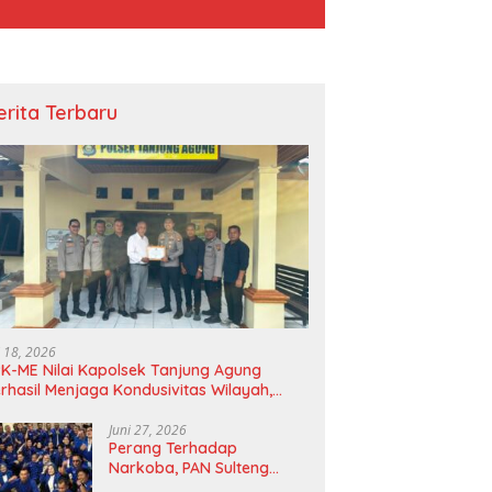
erita Terbaru
i 18, 2026
K-ME Nilai Kapolsek Tanjung Agung
rhasil Menjaga Kondusivitas Wilayah,
agam Apresiasi Diserahkan Secara
angsung
Juni 27, 2026
Perang Terhadap
Narkoba, PAN Sulteng
Bakal Tes Urine Seluruh