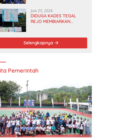
Anggota DPRD dan Ketua
DPD
Juni 25, 2026
DIDUGA KADES TEGAL
REJO MEMBIARKAN
ANGGOTA BPD
MERANGKAP KETUA RT 1
Selengkapnya
ita Pemerintah