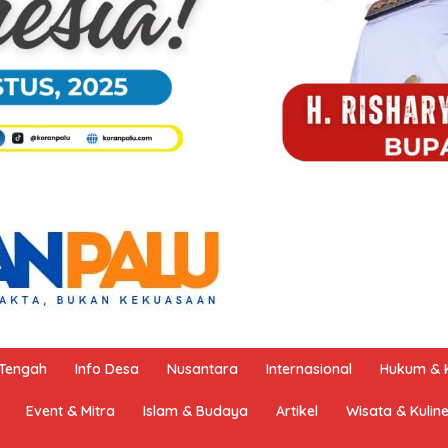
 Tengah
Info Desa
Nusantara
Internasional
Hukum & K
Event & Mitra
Islam & Budaya
Artikel
Wisata & Kulin