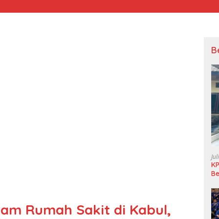
B
Jul
KP
Be
Pi
L
am Rumah Sakit di Kabul,