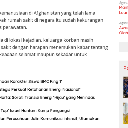
Agust
Manf
 kemanusiaan di
Afghanistan
yang telah lama
Luar
nyak rumah sakit di negara itu sudah kekurangan
Agust
as perawatan.
Awas
Olah
 di lokasi kejadian, keluarga korban masih
h sakit dengan harapan menemukan kabar tentang
 keadaan selamat maupun sekadar untuk
Po
aan Karakter Siswa BMC Ring 1*
ategis Perkuat Ketahanan Energi Nasional*
arta: Soroti Transisi Energi ‘Hijau’ yang Menindas
e-Tap’ Israel Hantam Kamp Pengungsi
 dan Perusahaan Jalin Komunikasi Intensif, Utamakan