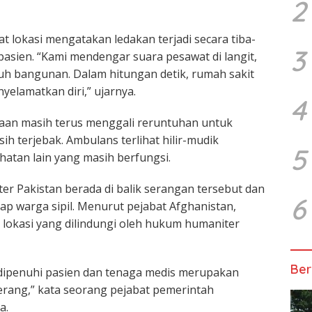
2
t lokasi mengatakan ledakan terjadi secara tiba-
3
pasien. “Kami mendengar suara pesawat di langit,
uh bangunan. Dalam hitungan detik, rumah sakit
yelamatkan diri,” ujarnya.
4
aan masih terus menggali reruntuhan untuk
 terjebak. Ambulans terlihat hilir-mudik
5
hatan lain yang masih berfungsi.
ter
Pakistan
berada di balik serangan tersebut dan
6
p warga sipil. Menurut pejabat Afghanistan,
i lokasi yang dilindungi oleh hukum humaniter
Ber
dipenuhi pasien dan tenaga medis merupakan
rang,” kata seorang pejabat pemerintah
a.