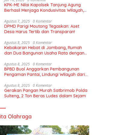
KPK-ME Nilai Kapolsek Tanjung Agung
Berhasil Menjaga Kondusivitas Wilayah,
Piagam Apresiasi Diserahkan Secara
Langsung
Agustus 7, 2025
0 Komentar
DPMD Parigi Moutong Tegaskan: Aset
Desa Harus Tertib dan Transparan!
Agustus 8, 2025
0 Komentar
Kebakaran Hebat di Jombang, Rumah
dan Dua Bangunan Usaha Rata dengan
Tanah
Agustus 8, 2025
0 Komentar
BPBD Buol Anggarkan Pembangunan
Pengaman Pantai, Lindungi Wilayah dari
Abrasi
Agustus 8, 2025
0 Komentar
Gerakan Pangan Murah Satbrimob Polda
Sulteng, 2 Ton Beras Ludes dalam Sejam
ita Olahraga