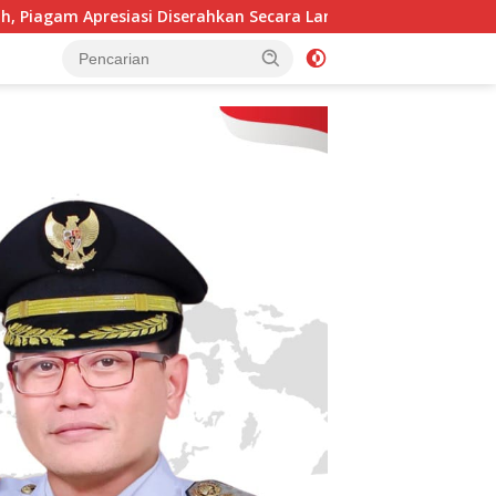
Diserahkan Secara Langsung
Perang Terhadap Narkoba, 