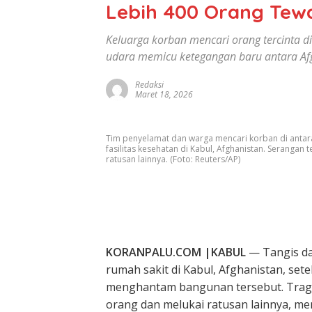
Lebih 400 Orang Tew
Keluarga korban mencari orang tercinta d
udara memicu ketegangan baru antara Afg
Redaksi
Maret 18, 2026
Tim penyelamat dan warga mencari korban di antar
fasilitas kesehatan di Kabul, Afghanistan. Seranga
ratusan lainnya. (Foto: Reuters/AP)
KORANPALU.COM |KABUL
— Tangis da
rumah sakit di
Kabul
,
Afghanistan
, set
menghantam bangunan tersebut. Traged
orang dan melukai ratusan lainnya, me