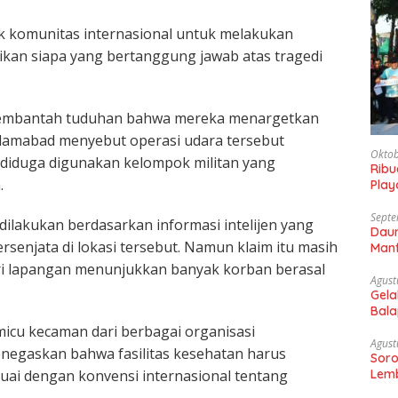
k komunitas internasional untuk melakukan
kan siapa yang bertanggung jawab atas tragedi
mbantah tuduhan bahwa mereka menargetkan
Islamabad menyebut operasi udara tersebut
Oktob
diduga digunakan kelompok militan yang
Rib
.
Play
Gaun
Septe
dilakukan berdasarkan informasi intelijen yang
Daun
enjata di lokasi tersebut. Namun klaim itu masih
Manf
ri lapangan menunjukkan banyak korban berasal
Agust
.
Gela
Bala
Sam
icu kecaman dari berbagai organisasi
Agust
negaskan bahwa fasilitas kesehatan harus
Soro
esuai dengan konvensi internasional tentang
Lemb