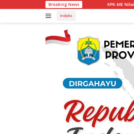
Langsung
Breaking News
KPK-ME Nilai Kapolsek Tanjung Ag
ke
konten
Indeks