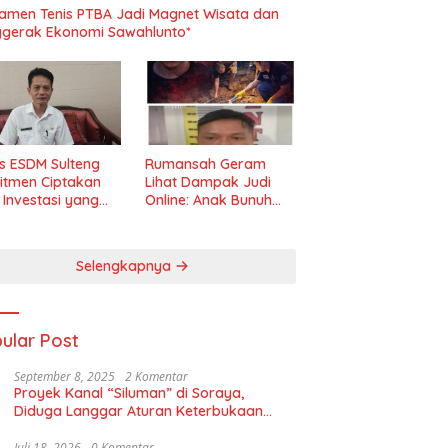
amen Tenis PTBA Jadi Magnet Wisata dan
gerak Ekonomi Sawahlunto*
s ESDM Sulteng
Rumansah Geram
itmen Ciptakan
Lihat Dampak Judi
m Investasi yang
Online: Anak Bunuh
t dan Transparan
Ibu, Pemerintah
Diminta Tindak Tegas!
Selengkapnya
ular Post
September 8, 2025
2 Komentar
Proyek Kanal “Siluman” di Soraya,
Diduga Langgar Aturan Keterbukaan
Informasi
Juli 18, 2026
0 Komentar