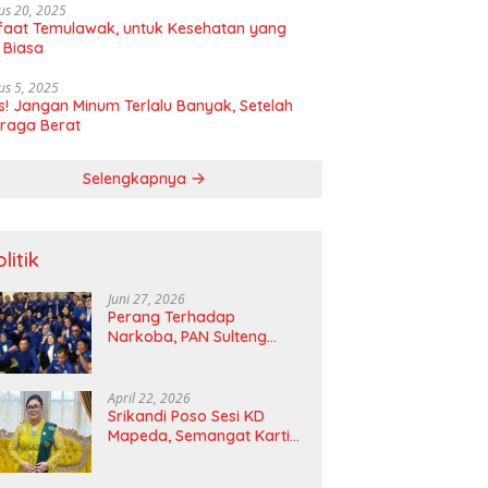
us 20, 2025
aat Temulawak, untuk Kesehatan yang
 Biasa
us 5, 2025
! Jangan Minum Terlalu Banyak, Setelah
raga Berat
Selengkapnya
litik
Juni 27, 2026
Perang Terhadap
Narkoba, PAN Sulteng
Bakal Tes Urine Seluruh
Anggota DPRD dan Ketua
DPD
April 22, 2026
Srikandi Poso Sesi KD
Mapeda, Semangat Kartini
Merawat Pelita Emansipasi