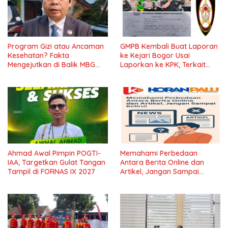
Program Gizi atau Ancaman
GMPB Kembali Buat Laporan
Kesehatan? Fakta
ke Kejari Bogor Usai
Mengejutkan di Balik MBG
Laporkan ke KPK, Terkait
Jombang
Sarpras Dinas Pendidikan
Ahmad Awal Pimpin POGTI-
Memahami Perbedaan
IAA, Targetkan Gulat Tangan
Antara Berita Online dan
Tampil di FORNAS IX 2027
Artikel, Jangan Sampai
Keliru!