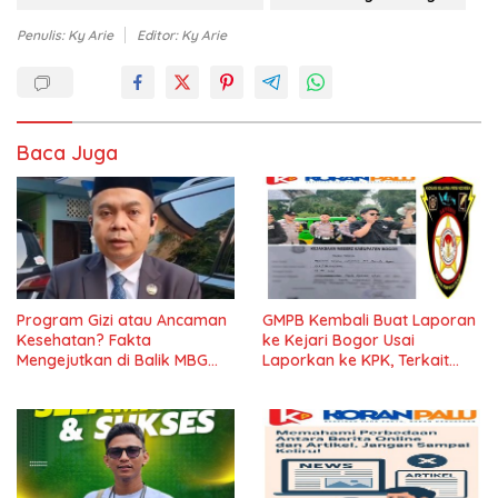
Penulis: Ky Arie
Editor: Ky Arie
Baca Juga
Program Gizi atau Ancaman
GMPB Kembali Buat Laporan
Kesehatan? Fakta
ke Kejari Bogor Usai
Mengejutkan di Balik MBG
Laporkan ke KPK, Terkait
Jombang
Sarpras Dinas Pendidikan