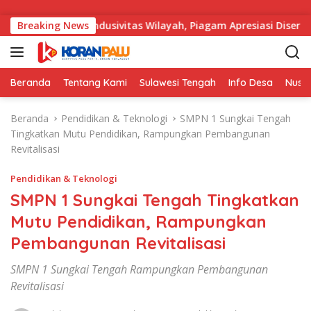
Langsung ke konten
 Menjaga Kondusivitas Wilayah, Piagam Apresiasi Diserahkan S
Breaking News
Beranda
Tentang Kami
Sulawesi Tengah
Info Desa
Nusa
Beranda
Pendidikan & Teknologi
SMPN 1 Sungkai Tengah
Tingkatkan Mutu Pendidikan, Rampungkan Pembangunan
Revitalisasi
Pendidikan & Teknologi
SMPN 1 Sungkai Tengah Tingkatkan
Mutu Pendidikan, Rampungkan
Pembangunan Revitalisasi
SMPN 1 Sungkai Tengah Rampungkan Pembangunan
Revitalisasi